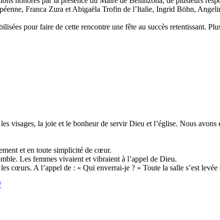
ons honorés par la présence du Maire de Bellinzona, de plusieurs resp
péenne, Franca Zura et Abigaëla Trofin de l’Italie, Ingrid Böhn, Angeli
isées pour faire de cette rencontre une fête au succès retentissant. Plu
les visages, la joie et le bonheur de servir Dieu et l’église. Nous avons 
rement et en toute simplicité de cœur.
omble. Les femmes vivaient et vibraient à l’appel de Dieu.
es cœurs. A l’appel de : « Qui enverrai-je ? » Toute la salle s’est levé
/