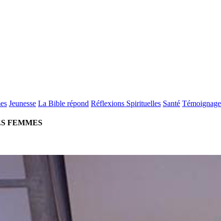
es
Jeunesse
La Bible répond
Réflexions Spirituelles
Santé
Témoignage
ES FEMMES