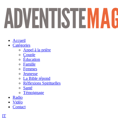
Aller
au
contenu
Accueil
Catégories
Appel à la prière
Couple
Éducation
Famille
Femmes
Jeunesse
La Bible répond
Réflexions Spirituelles
Santé
Témoignage
Radio
Vidéo
Contact
IT