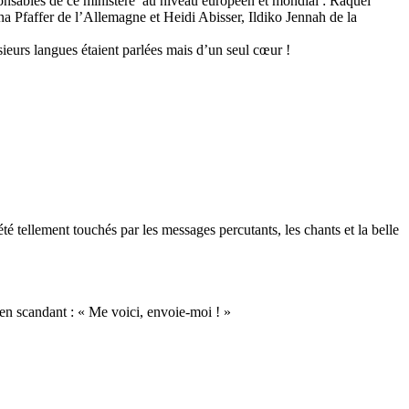
onsables de ce ministère au niveau européen et mondial : Raquel
na Pfaffer de l’Allemagne et Heidi Abisser, Ildiko Jennah de la
sieurs langues étaient parlées mais d’un seul cœur !
été tellement touchés par les messages percutants, les chants et la belle
e en scandant : « Me voici, envoie-moi ! »