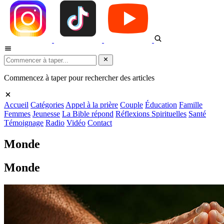
Commencez à taper pour rechercher des articles
Accueil
Catégories
Appel à la prière
Couple
Éducation
Famille
Femmes
Jeunesse
La Bible répond
Réflexions Spirituelles
Santé
Témoignage
Radio
Vidéo
Contact
Monde
Monde