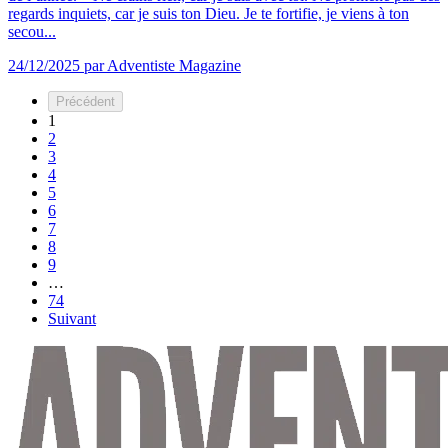
regards inquiets, car je suis ton Dieu. Je te fortifie, je viens à ton
secou...
24/12/2025
par Adventiste Magazine
Précédent
1
2
3
4
5
6
7
8
9
…
74
Suivant