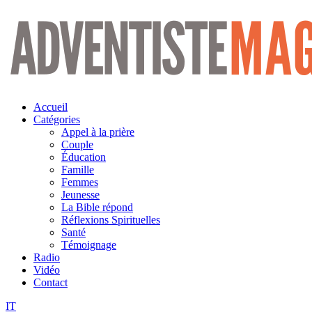
Aller
au
contenu
Accueil
Catégories
Appel à la prière
Couple
Éducation
Famille
Femmes
Jeunesse
La Bible répond
Réflexions Spirituelles
Santé
Témoignage
Radio
Vidéo
Contact
IT