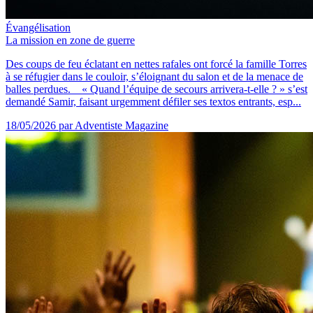
Évangélisation
La mission en zone de guerre
Des coups de feu éclatant en nettes rafales ont forcé la famille Torres
à se réfugier dans le couloir, s’éloignant du salon et de la menace de
balles perdues. « Quand l’équipe de secours arrivera-t-elle ? » s’est
demandé Samir, faisant urgemment défiler ses textos entrants, esp...
18/05/2026
par Adventiste Magazine