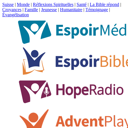
Suisse
|
Monde
|
Réflexions Spirituelles
|
Santé
|
La Bible répond
|
Croyances
|
Famille
|
Jeunesse
|
Humanitaire
|
Témoignage
|
Évangélisation