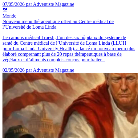
07/05/2026
par Adventiste Magazine
Monde
Nouveau menu thérapeutique offert au Centre médical de
l’Université de Loma Linda
Le campus médical Troesh, l’un des six hôpitaux du système de
santé du Centre médical de l’Université de Loma Linda (LLUH
pour Loma Linda University Health), a lancé un nouveau menu plus
élaboré comprenant plus de 20 repas thérapeutiques à base de
végétaux et d’aliments complets conçus pour traiter...
02/05/2026
par Adventiste Magazine