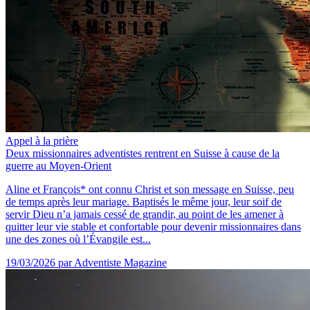
Appel à la prière
Deux missionnaires adventistes rentrent en Suisse à cause de la
guerre au Moyen-Orient
Aline et François* ont connu Christ et son message en Suisse, peu
de temps après leur mariage. Baptisés le même jour, leur soif de
servir Dieu n’a jamais cessé de grandir, au point de les amener à
quitter leur vie stable et confortable pour devenir missionnaires dans
une des zones où l’Évangile est...
19/03/2026
par Adventiste Magazine