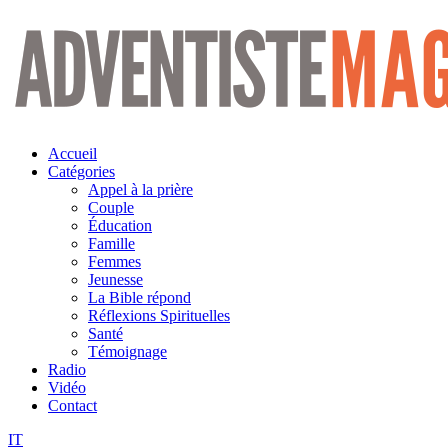
Aller
au
contenu
Accueil
Catégories
Appel à la prière
Couple
Éducation
Famille
Femmes
Jeunesse
La Bible répond
Réflexions Spirituelles
Santé
Témoignage
Radio
Vidéo
Contact
IT