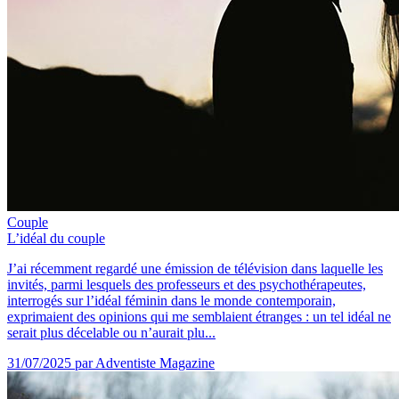
Couple
L’idéal du couple
J’ai récemment regardé une émission de télévision dans laquelle les
invités, parmi lesquels des professeurs et des psychothérapeutes,
interrogés sur l’idéal féminin dans le monde contemporain,
exprimaient des opinions qui me semblaient étranges : un tel idéal ne
serait plus décelable ou n’aurait plu...
31/07/2025
par Adventiste Magazine