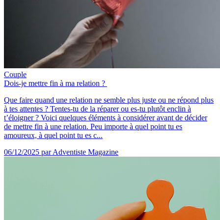
Couple
Dois-je mettre fin à ma relation ?
Que faire quand une relation ne semble plus juste ou ne répond plus
à tes attentes ? Tentes-tu de la réparer ou es-tu plutôt enclin à
t’éloigner ? Voici quelques éléments à considérer avant de décider
de mettre fin à une relation. Peu importe à quel point tu es
amoureux, à quel point tu es c...
06/12/2025
par Adventiste Magazine