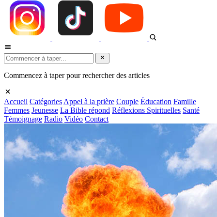
Commencez à taper pour rechercher des articles
Accueil
Catégories
Appel à la prière
Couple
Éducation
Famille
Femmes
Jeunesse
La Bible répond
Réflexions Spirituelles
Santé
Témoignage
Radio
Vidéo
Contact