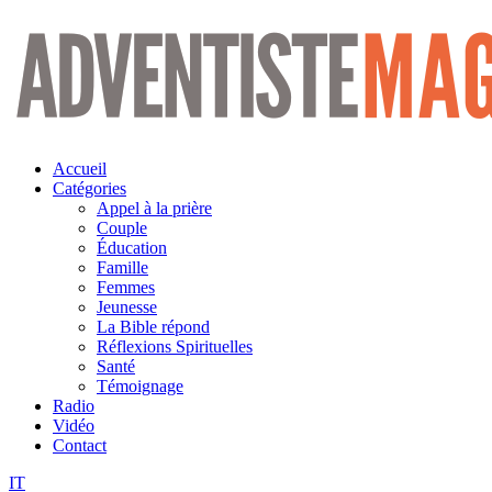
Aller
au
contenu
Accueil
Catégories
Appel à la prière
Couple
Éducation
Famille
Femmes
Jeunesse
La Bible répond
Réflexions Spirituelles
Santé
Témoignage
Radio
Vidéo
Contact
IT