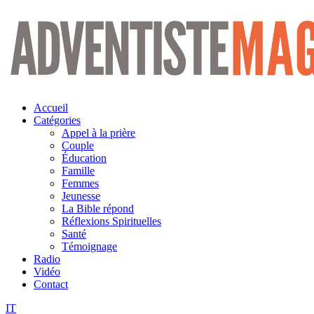
Aller
au
contenu
Accueil
Catégories
Appel à la prière
Couple
Éducation
Famille
Femmes
Jeunesse
La Bible répond
Réflexions Spirituelles
Santé
Témoignage
Radio
Vidéo
Contact
IT