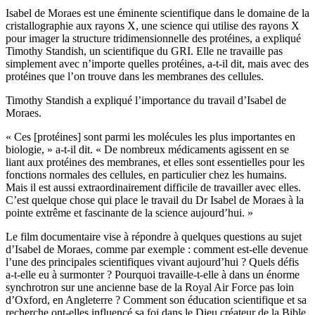
Isabel de Moraes est une éminente scientifique dans le domaine de la
cristallographie aux rayons X, une science qui utilise des rayons X
pour imager la structure tridimensionnelle des protéines, a expliqué
Timothy Standish, un scientifique du GRI. Elle ne travaille pas
simplement avec n’importe quelles protéines, a-t-il dit, mais avec des
protéines que l’on trouve dans les membranes des cellules.
Timothy Standish a expliqué l’importance du travail d’Isabel de
Moraes.
« Ces [protéines] sont parmi les molécules les plus importantes en
biologie, » a-t-il dit. « De nombreux médicaments agissent en se
liant aux protéines des membranes, et elles sont essentielles pour les
fonctions normales des cellules, en particulier chez les humains.
Mais il est aussi extraordinairement difficile de travailler avec elles.
C’est quelque chose qui place le travail du Dr Isabel de Moraes à la
pointe extrême et fascinante de la science aujourd’hui. »
Le film documentaire vise à répondre à quelques questions au sujet
d’Isabel de Moraes, comme par exemple : comment est-elle devenue
l’une des principales scientifiques vivant aujourd’hui ? Quels défis
a-t-elle eu à surmonter ? Pourquoi travaille-t-elle à dans un énorme
synchrotron sur une ancienne base de la Royal Air Force pas loin
d’Oxford, en Angleterre ? Comment son éducation scientifique et sa
recherche ont-elles influencé sa foi dans le Dieu créateur de la Bible