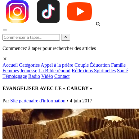
Commencez à taper pour rechercher des articles
Accueil
Catégories
Appel à la prière
Couple
Éducation
Famille
Femmes
Jeunesse
La Bible répond
Réflexions Spirituelles
Santé
Témoignage
Radio
Vidéo
Contact
ÉVANGÉLISER AVEC LE « CARUBY »
Par
Site partenaire d'information
•
4 juin 2017