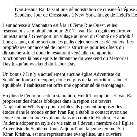
Ivan Joshua Raj faisant une démonstration de cuisine à l’église
Septième Jour de Crossroads à New York. Image de Heidi’s He
Leur adresse à Manhattan est à la 107ème Rue Ouest, et les
réservations se multiplient pour 2017. Ivan Raj a également trouvé
un restaurant à Greenport, un village au nord du Comté de Suffolk à
Long Island, qui ne sert que les petits déjeuners et les déjeuners. Les
propriétaires ont accepté de louer la structure pour les dîners du
dimanche soir, et donc le restaurant végétalien temporaire
fonctionnera là bas depuis le dimanche du weekend du Memorial
Day jusqu’au weekend du Labor Day.
Un bonus ? Il n’y a actuellement aucune église Adventiste du
Septième Jour à Greenport, donc en plus de la nourriture saine et
équilibrée, l’établissement offre une opportunité de témoignage.
En plus de l’entreprise de restauration, Heidi Thompkins et Ivan Raj
proposent des études bibliques dans la région et à travers
l’application Whatsapp pour mobiles, ils peuvent proposer des
études dans le monde entier. Ivan Raj a établi le contact avec une
jeune femme en Inde évoluant dans un contexte Hindou, et a pu
l’aider à adopter un style de vie sain et à devenir membre de l’Eglise
Adventiste du Septième Jour. Aujourd’hui, la jeune femme, Sai
Kiran Krishna, est une représentante évangéliste, une ouvrière