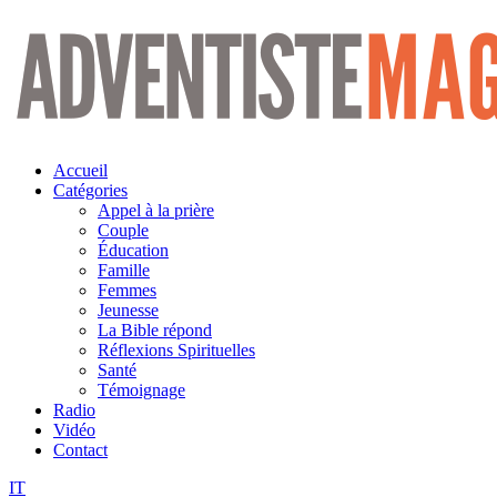
Aller
au
contenu
Accueil
Catégories
Appel à la prière
Couple
Éducation
Famille
Femmes
Jeunesse
La Bible répond
Réflexions Spirituelles
Santé
Témoignage
Radio
Vidéo
Contact
IT