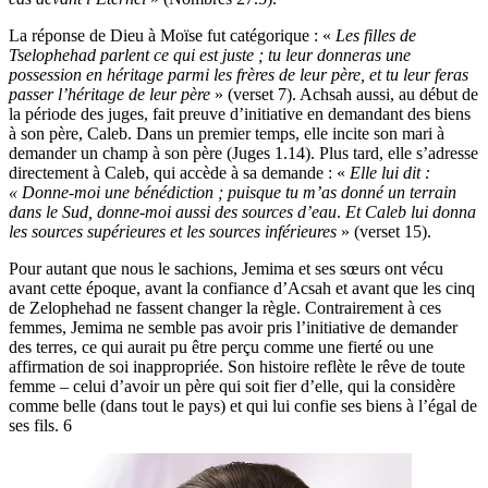
La réponse de Dieu à Moïse fut catégorique : «
Les filles de
Tselophehad parlent ce qui est juste ; tu leur donneras une
possession en héritage parmi les frères de leur père, et tu leur feras
passer l’héritage de leur père
» (verset 7). Achsah aussi, au début de
la période des juges, fait preuve d’initiative en demandant des biens
à son père, Caleb. Dans un premier temps, elle incite son mari à
demander un champ à son père (Juges 1.14). Plus tard, elle s’adresse
directement à Caleb, qui accède à sa demande : «
Elle lui dit :
« Donne-moi une bénédiction ; puisque tu m’as donné un terrain
dans le Sud, donne-moi aussi des sources d’eau
.
Et Caleb lui donna
les sources supérieures et les sources inférieures
» (verset 15).
Pour autant que nous le sachions, Jemima et ses sœurs ont vécu
avant cette époque, avant la confiance d’Acsah et avant que les cinq
de Zelophehad ne fassent changer la règle. Contrairement à ces
femmes, Jemima ne semble pas avoir pris l’initiative de demander
des terres, ce qui aurait pu être perçu comme une fierté ou une
affirmation de soi inappropriée. Son histoire reflète le rêve de toute
femme – celui d’avoir un père qui soit fier d’elle, qui la considère
comme belle (dans tout le pays) et qui lui confie ses biens à l’égal de
ses fils. 6