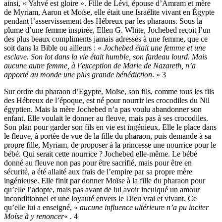
ainsi, « Yahvé est gloire ». Fille de Lévi, épouse d’Amram et mère
de Myriam, Aaron et Moïse, elle était une Israélite vivant en Égypte
pendant l’asservissement des Hébreux par les pharaons. Sous la
plume d’une femme inspirée, Ellen G. White, Jochebed reçoit l’un
des plus beaux compliments jamais adressés à une femme, que ce
soit dans la Bible ou ailleurs : «
Jochebed était une femme et une
esclave. Son lot dans la vie était humble, son fardeau lourd. Mais
aucune autre femme, à l’exception de Marie de Nazareth, n’a
apporté au monde une plus grande bénédiction
. » 3
Sur ordre du pharaon d’Egypte, Moïse, son fils, comme tous les fils
des Hébreux de l’époque, est né pour nourrir les crocodiles du Nil
égyptien. Mais la mère Jochebed n’a pas voulu abandonner son
enfant. Elle voulait le donner au fleuve, mais pas à ses crocodiles.
Son plan pour garder son fils en vie est ingénieux. Elle le place dans
le fleuve, à portée de vue de la fille du pharaon, puis demande à sa
propre fille, Myriam, de proposer à la princesse une nourrice pour le
bébé. Qui serait cette nourrice ? Jochebed elle-même. Le bébé
donné au fleuve non pas pour être sacrifié, mais pour être en
sécurité, a été allaité aux frais de l’empire par sa propre mère
ingénieuse. Elle finit par donner Moïse à la fille du pharaon pour
qu’elle l’adopte, mais pas avant de lui avoir inculqué un amour
inconditionnel et une loyauté envers le Dieu vrai et vivant. Ce
qu’elle lui a enseigné, «
aucune influence ultérieure n’a pu inciter
Moïse à y renoncer
« . 4