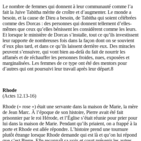
Le nombre de femmes qui donnent à leur communauté comme l’a
fait la Juive Tabitha mérite de croître et d’augmenter. Le monde a
besoin, et la cause de Dieu a besoin, de Tabitha qui soient célébrées
comme des Dorcas : des personnes qui donnent tellement d’elles-
mêmes que ceux qu’elles bénissent les considèrent comme les leurs.
Et lorsque le ministère de Dorcas s’installe, tout ce qu’ils investissent
leur rapporte de nombreuses fois dans la façon dont on se souvient
d’eux plus tard, et dans ce qu’ils laissent derrière eux. Des miracles
peuvent s’ensuivre, qui vont bien au-delà du fait de nourrir les
affamés et de réchauffer les personnes froides, nues, exposées et
marginalisées. Les femmes de ce type ont été des mentors pour
d’autres qui ont poursuivi leur travail après leur départ.8
Rhode
(Actes 12.13-16)
Rhode (« rose ») était une servante dans la maison de Marie, la mère
de Jean Marc. À l’époque de son histoire, Pierre avait été fait
prisonnier par le roi Hérode, et l’Église s’était réunie pour prier pour
lui dans la maison de Marie. Pendant qu’ils priaient, on a frappé à la
porte et Rhode est allée répondre. L’histoire prend une tournure
plutôt étrange lorsque Rhode demande qui est là et qu’on lui répond
que c’est Pierre. Elle reconnaît sa voix et court prévenir les autres,