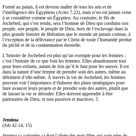
Formé au palais, il est devenu maître de tous les arts et de
l’intelligence des Égyptiens (Actes 7.22), mais n’en est jamais venu
à se considérer comme un Égyptien. Au contraire, le fils de
Jochebed, qui s’est rendu, sera l’homme de Dieu qui conduira son
peuple, son peuple, le peuple de Dieu, hors de l’esclavage dans la
plus grande histoire de libération que le monde ait jamais connue, à
l’exception de la délivrance par le Christ de toute l’humanité perdue
du péché et de la condamnation éternelle.
L’histoire de Jochebed est plus qu’un exemple pour les femmes ;
c’est l’histoire de ce que font les femmes. Elles abandonnent tout
pour leurs enfants, autant de fois qu’il le faut pour les sauver. Il est
dans la nature d’une femme de prendre soin des autres, même au
détriment d’elle-même. À travers la vie de Jochebed, les femmes
peuvent voir l’importance d’élaborer des plans stratégiques pour
faire avancer leurs projets et de prendre soin des autres, plutôt que
de laisser la vie se dérouler. Elles doivent apprendre à être
partenaires de Dieu, et non passives et inactives. 5
Jemima
(Job 42.14, 15)
Jemima (« colombe ») était l’aînée des trois filles qui sont nées de