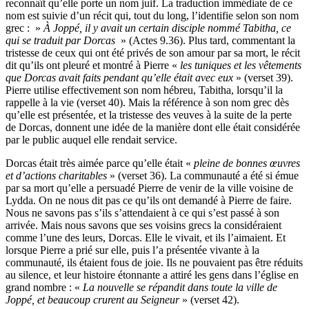
reconnaît qu’elle porte un nom juif. La traduction immédiate de ce
nom est suivie d’un récit qui, tout du long, l’identifie selon son nom
grec : »
À Joppé, il y avait un certain disciple nommé Tabitha, ce
qui se traduit par Dorcas
» (Actes 9.36). Plus tard, commentant la
tristesse de ceux qui ont été privés de son amour par sa mort, le récit
dit qu’ils ont pleuré et montré à Pierre «
les tuniques et les vêtements
que Dorcas avait faits pendant qu’elle était avec eux
» (verset 39).
Pierre utilise effectivement son nom hébreu, Tabitha, lorsqu’il la
rappelle à la vie (verset 40). Mais la référence à son nom grec dès
qu’elle est présentée, et la tristesse des veuves à la suite de la perte
de Dorcas, donnent une idée de la manière dont elle était considérée
par le public auquel elle rendait service.
Dorcas était très aimée parce qu’elle était «
pleine de bonnes œuvres
et d’actions charitables
» (verset 36). La communauté a été si émue
par sa mort qu’elle a persuadé Pierre de venir de la ville voisine de
Lydda. On ne nous dit pas ce qu’ils ont demandé à Pierre de faire.
Nous ne savons pas s’ils s’attendaient à ce qui s’est passé à son
arrivée. Mais nous savons que ses voisins grecs la considéraient
comme l’une des leurs, Dorcas. Elle le vivait, et ils l’aimaient. Et
lorsque Pierre a prié sur elle, puis l’a présentée vivante à la
communauté, ils étaient fous de joie. Ils ne pouvaient pas être réduits
au silence, et leur histoire étonnante a attiré les gens dans l’église en
grand nombre : «
La nouvelle se répandit dans toute la ville de
Joppé, et beaucoup crurent au Seigneur
» (verset 42).