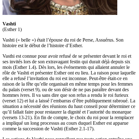
Vashti
(Esther 1)
Vashti (« belle ») était l’épouse du roi de Perse, Assuérus. Son
histoire est le début de l’histoire d’Esther.
Vasthi est connue pour avoir refusé de se présenter devant le roi et
ses invités lors de son extravagant festin qui durait déjà depuis six
mois (Esther 1.4). Dès lors, les événements qui allaient annuler le
rôle de Vashti et présenter Esther ont eu lieu. La raison pour laquelle
elle a refusé l’invitation du roi est inconnue. Peut-être était-ce en
raison de la fête qu’elle organisait en même temps pour les femmes
du palais (verset 9), ou de son désir de ne pas paraître devant des
hommes ivres. Il va sans dire que son refus a rendu le roi furieux
(verset 12) et lui a laissé l’embarras d’être publiquement rabroué. La
situation a nécessité des réunions du haut conseil pour déterminer ce
qu’il fallait faire pour restaurer la dignité et l’autorité du monarque
(versets 13-21). En fin de compte, le choix du roi pour la remplacer
a impliqué un long processus au cours duquel Esther est apparue
comme la succession de Vashti (Esther 2.1-17).