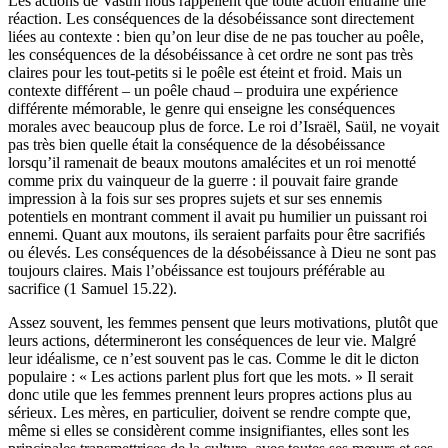
Les actions de Vasthi nous rappellent que toute action entraîne une
réaction. Les conséquences de la désobéissance sont directement
liées au contexte : bien qu’on leur dise de ne pas toucher au poêle,
les conséquences de la désobéissance à cet ordre ne sont pas très
claires pour les tout-petits si le poêle est éteint et froid. Mais un
contexte différent – un poêle chaud – produira une expérience
différente mémorable, le genre qui enseigne les conséquences
morales avec beaucoup plus de force. Le roi d’Israël, Saül, ne voyait
pas très bien quelle était la conséquence de la désobéissance
lorsqu’il ramenait de beaux moutons amalécites et un roi menotté
comme prix du vainqueur de la guerre : il pouvait faire grande
impression à la fois sur ses propres sujets et sur ses ennemis
potentiels en montrant comment il avait pu humilier un puissant roi
ennemi. Quant aux moutons, ils seraient parfaits pour être sacrifiés
ou élevés. Les conséquences de la désobéissance à Dieu ne sont pas
toujours claires. Mais l’obéissance est toujours préférable au
sacrifice (1 Samuel 15.22).
Assez souvent, les femmes pensent que leurs motivations, plutôt que
leurs actions, détermineront les conséquences de leur vie. Malgré
leur idéalisme, ce n’est souvent pas le cas. Comme le dit le dicton
populaire : « Les actions parlent plus fort que les mots. » Il serait
donc utile que les femmes prennent leurs propres actions plus au
sérieux. Les mères, en particulier, doivent se rendre compte que,
même si elles se considèrent comme insignifiantes, elles sont les