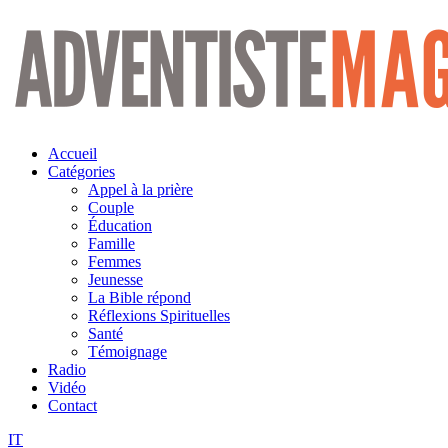
Aller
au
contenu
Accueil
Catégories
Appel à la prière
Couple
Éducation
Famille
Femmes
Jeunesse
La Bible répond
Réflexions Spirituelles
Santé
Témoignage
Radio
Vidéo
Contact
IT