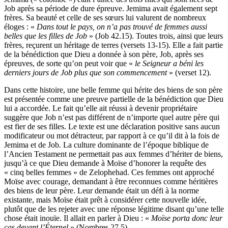
Job après sa période de dure épreuve. Jemima avait également sept
frères. Sa beauté et celle de ses sœurs lui valurent de nombreux
éloges : «
Dans tout le pays, on n’a pas trouvé de femmes aussi
belles que les filles de Job
» (Job 42.15). Toutes trois, ainsi que leurs
frères, reçurent un héritage de terres (versets 13-15). Elle a fait partie
de la bénédiction que Dieu a donnée à son père, Job, après ses
épreuves, de sorte qu’on peut voir que «
le Seigneur a béni les
derniers jours de Job plus que son commencement
» (verset 12).
Dans cette histoire, une belle femme qui hérite des biens de son père
est présentée comme une preuve partielle de la bénédiction que Dieu
lui a accordée. Le fait qu’elle ait réussi à devenir propriétaire
suggère que Job n’est pas différent de n’importe quel autre père qui
est fier de ses filles. Le texte est une déclaration positive sans aucun
modificateur ou mot détracteur, par rapport à ce qu’il dit à la fois de
Jemima et de Job. La culture dominante de l’époque biblique de
l’Ancien Testament ne permettait pas aux femmes d’hériter de biens,
jusqu’à ce que Dieu demande à Moïse d’honorer la requête des
« cinq belles femmes » de Zelophehad. Ces femmes ont approché
Moïse avec courage, demandant à être reconnues comme héritières
des biens de leur père. Leur demande était un défi à la norme
existante, mais Moïse était prêt à considérer cette nouvelle idée,
plutôt que de les rejeter avec une réponse légitime disant qu’une telle
chose était inouïe. Il allait en parler à Dieu : «
Moïse porta donc leur
cas devant l’Éternel
» (Nombres 27.5).