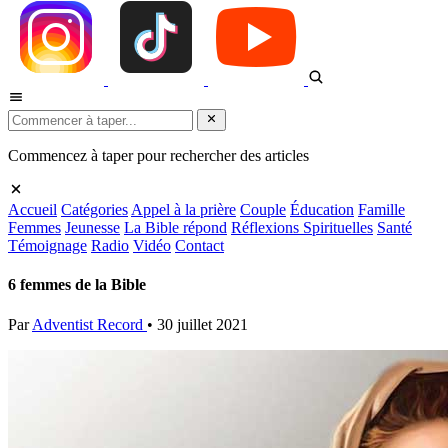
Commencez à taper pour rechercher des articles
Accueil
Catégories
Appel à la prière
Couple
Éducation
Famille
Femmes
Jeunesse
La Bible répond
Réflexions Spirituelles
Santé
Témoignage
Radio
Vidéo
Contact
6 femmes de la Bible
Par
Adventist Record
•
30 juillet 2021