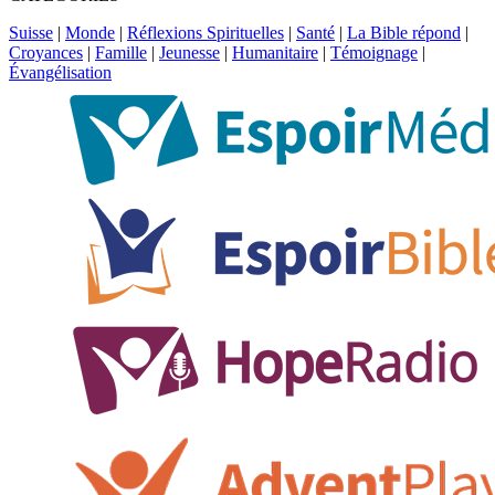
Suisse
|
Monde
|
Réflexions Spirituelles
|
Santé
|
La Bible répond
|
Croyances
|
Famille
|
Jeunesse
|
Humanitaire
|
Témoignage
|
Évangélisation