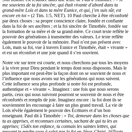
me souviens de ta foi sincère, qui était vivante d’abord dans ta
grand-mère Loïs et dans ta mère Eunice, et qui, j’en suis sûr, est
encore en toi
» (2 Tim. 1:5, NET). 10 Paul cherche à être réconforté
par deux choses : sa propre conscience claire, fondée et confiante
dans la foi de ses ancêtres ; et la foi sincère de Timothée, fondée sur
la formation de sa mère et de sa grand-mère. Ce court texte reflète le
pouvoir des générations à transmettre des valeurs. Le texte reflète
également le pouvoir de la mémoire. Paul n’est pas présent avec
Loïs, mais sa foi, vue à travers Eunice et Timothée, était « vivante »
et est un réconfort et une joie quand il s’en souvient.
Notre vie sur terre est courte, et nous cherchons par tous les moyens
à la vivre pour Dieu pendant le temps dont nous disposons. Mais le
plus important est peut-être la façon dont on se souvient de nous et
l’influence que nous avons sur les générations qui nous suivent.
Cette influence sera plus profonde si notre foi est profonde,
authentique et « vivante ». Imaginez : une fois que nous serons
partis, ceux qui nous suivront pourront se souvenir de nous et être
réconfortés et remplis de joie. Imaginez encore : la foi dont ils se
souviennent les encourage à faire un plus grand travail. La vie de
Loïs révèle également le pouvoir des Écritures et d’un bon
enseignant. Paul dit à Timothée : «
Toi, demeure dans les choses que
tu as apprises, et reconnues certaines, sachant de qui tu les as
apprises; 15dès ton enfance, tu connais les saintes lettres, qui
peuvent te rendre sage à salut par la foi en Jésus-Christ. 16Toute