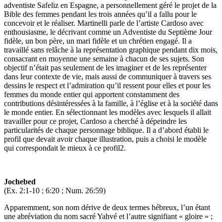
adventiste Safeliz en Espagne, a personnellement géré le projet de la
Bible des femmes pendant les trois années qu’il a fallu pour le
concevoir et le réaliser. Martinelli parle de l’artiste Cardoso avec
enthousiasme, le décrivant comme un Adventiste du Septième Jour
fidèle, un bon père, un mari fidèle et un chrétien engagé. Il a
travaillé sans relâche à la représentation graphique pendant dix mois,
consacrant en moyenne une semaine à chacun de ses sujets. Son
objectif n’était pas seulement de les imaginer et de les représenter
dans leur contexte de vie, mais aussi de communiquer à travers ses
dessins le respect et l’admiration qu’il ressent pour elles et pour les
femmes du monde entier qui apportent constamment des
contributions désintéressées à la famille, à l’église et à la société dans
le monde entier. En sélectionnant les modèles avec lesquels il allait
travailler pour ce projet, Cardoso a cherché à dépeindre les
particularités de chaque personnage biblique. Il a d’abord établi le
profil que devait avoir chaque illustration, puis a choisi le modèle
qui correspondait le mieux à ce profil2.
Jochebed
(Ex. 2:1-10 ; 6:20 ; Num. 26:59)
Apparemment, son nom dérive de deux termes hébreux, l’un étant
une abréviation du nom sacré Yahvé et l’autre signifiant « gloire » ;