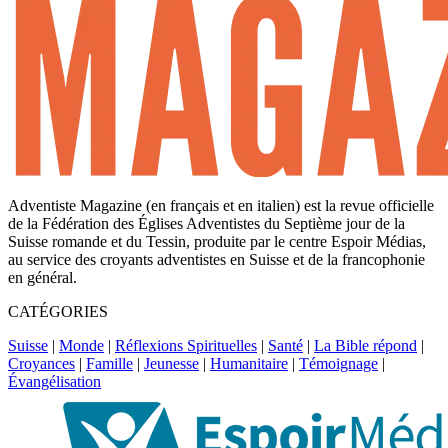
Adventiste Magazine (en français et en italien) est la revue officielle
de la Fédération des Églises Adventistes du Septième jour de la
Suisse romande et du Tessin, produite par le centre Espoir Médias,
au service des croyants adventistes en Suisse et de la francophonie
en général.
CATÉGORIES
Suisse
|
Monde
|
Réflexions Spirituelles
|
Santé
|
La Bible répond
|
Croyances
|
Famille
|
Jeunesse
|
Humanitaire
|
Témoignage
|
Évangélisation