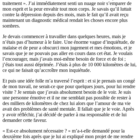
traitement ». J’ai immédiatement senti un nuage noir s’emparer de
mon esprit et la peur envahir tout mon corps. Je savais qu’il luttait
contre la dépression depuis des mois, mais le fait qu’il avait reçu
maintenant un diagnostic médical rendait les choses encore plus
sombres.
Je devais commencer à travailler dans quelques heures, mais je
n’étais pas d’humeur à le faire. Une énorme vague d’inquiétude, de
malaise et de peur a obscurci mon jugement et mes émotions, et je
savais que je ne pouvais pas aller en cours dans cet état. Je voulais
l’encourager, mais j’avais moi-même besoin de force et de foi ;
j’étais tout aussi déprimée. J’étais à plus de 10 000 kilomètres de lui,
ce qui ne faisait qu’accroître mon inquiétude.
Et puis une idée folle m’a traversé l’esprit : et si je prenais un congé
de mon travail, ne serait-ce que pour quelques jours, pour lui rendre
visite ? Je sentais que j’avais absolument besoin de le voir. Je suis
une personne émotive et il ne me semblait pas possible de rester à
des milliers de kilomètres de chez lui alors que l’amour de ma vie
avait des problèmes de santé mentale. Il fallait que je le voie. Après
y avoir réfléchir, j’ai décidé de parler à ma responsable et de lui
demander cette faveur.
« Est-ce absolument nécessaire ? » m’a-t-elle demandé pour la
deuxième fois après que je lui ai expliqué mon projet de me rendre