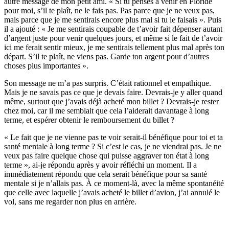
autre message de mon petit ami. « Si tu penses à venir en Floride
pour moi, s’il te plaît, ne le fais pas. Pas parce que je ne veux pas,
mais parce que je me sentirais encore plus mal si tu le faisais ». Puis
il a ajouté : « Je me sentirais coupable de t’avoir fait dépenser autant
d’argent juste pour venir quelques jours, et même si le fait de t’avoir
ici me ferait sentir mieux, je me sentirais tellement plus mal après ton
départ. S’il te plaît, ne viens pas. Garde ton argent pour d’autres
choses plus importantes ».
Son message ne m’a pas surpris. C’était rationnel et empathique.
Mais je ne savais pas ce que je devais faire. Devrais-je y aller quand
même, surtout que j’avais déjà acheté mon billet ? Devrais-je rester
chez moi, car il me semblait que cela l’aiderait davantage à long
terme, et espérer obtenir le remboursement du billet ?
« Le fait que je ne vienne pas te voir serait-il bénéfique pour toi et ta
santé mentale à long terme ? Si c’est le cas, je ne viendrai pas. Je ne
veux pas faire quelque chose qui puisse aggraver ton état à long
terme », ai-je répondu après y avoir réfléchi un moment. Il a
immédiatement répondu que cela serait bénéfique pour sa santé
mentale si je n’allais pas. À ce moment-là, avec la même spontanéité
que celle avec laquelle j’avais acheté le billet d’avion, j’ai annulé le
vol, sans me regarder non plus en arrière.