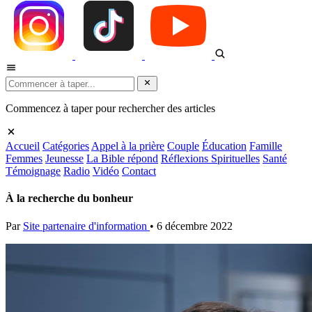
Commencez à taper pour rechercher des articles
Accueil
Catégories
Appel à la prière
Couple
Éducation
Famille
Femmes
Jeunesse
La Bible répond
Réflexions Spirituelles
Santé
Témoignage
Radio
Vidéo
Contact
À la recherche du bonheur
Par
Site partenaire d'information
•
6 décembre 2022