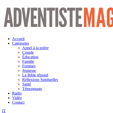
Aller
au
contenu
Accueil
Catégories
Appel à la prière
Couple
Éducation
Famille
Femmes
Jeunesse
La Bible répond
Réflexions Spirituelles
Santé
Témoignage
Radio
Vidéo
Contact
IT