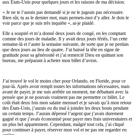
aux États-Unis pour quelques jours et les raisons de ma décision.
« Je ne te l’aurais pas demandé si je ne le jugeais pas nécessaire.
Bien sûr, tu as le dernier mot, mais permets-moi d’y aller. Je dois le
voir parce que je suis très inquiète », ai-je plaidé.
Elle a soupiré et m’a donné deux jours de congé, en les comptant
comme des jours de maladie. Il y avait deux jours fériés, l’un cette
semaine-là et l’autre la semaine suivante, de sorte que je ne perdais
que deux jours au lieu de quatre. J’ai baissé la tête en signe de
gratitude pour sa générosité et j’ai remercié Dieu en quittant son
bureau, me préparant à acheter mon billet d’avion.
J’ai trouvé le vol le moins cher pour Orlando, en Floride, pour ce
jour-là. Après avoir rempli toutes les informations nécessaires, mais
avant de payer, je me suis arrêtée un moment, me débattant avec la
pensée que je ne pouvais vraiment pas me permettre ce billet. Le
coût était deux fois mon salaire mensuel et je savais qu’à mon retour
des États-Unis, j’aurais eu du mal à joindre les deux bouts pendant
un certain temps. J’aurais dépensé l’argent que j’avais durement
gagné et que j’avais économisé pour payer mes frais universitaires et
un plus bel appartement. Cependant, malgré tout cela, j’ai cliqué
pour continuer à payer, réserver mon vol et ne pas me regarder en