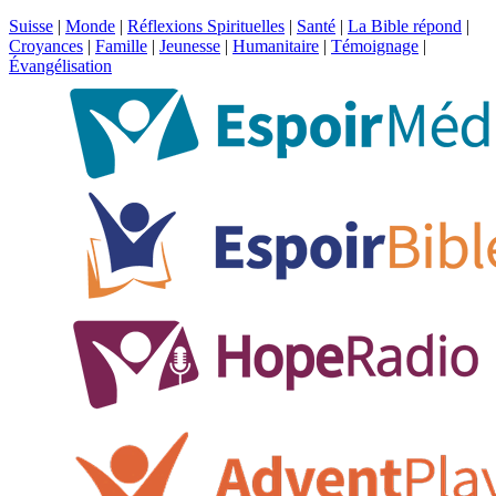
Suisse
|
Monde
|
Réflexions Spirituelles
|
Santé
|
La Bible répond
|
Croyances
|
Famille
|
Jeunesse
|
Humanitaire
|
Témoignage
|
Évangélisation