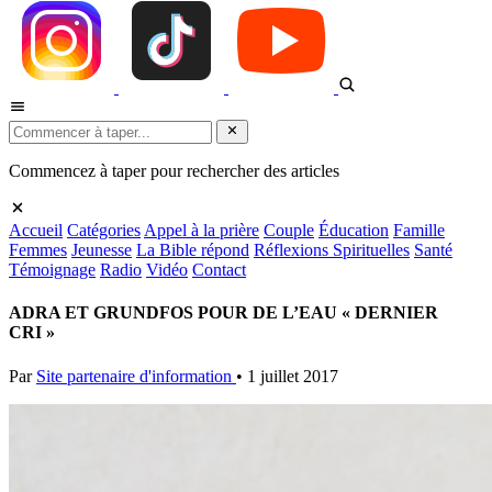
Commencez à taper pour rechercher des articles
Accueil
Catégories
Appel à la prière
Couple
Éducation
Famille
Femmes
Jeunesse
La Bible répond
Réflexions Spirituelles
Santé
Témoignage
Radio
Vidéo
Contact
ADRA ET GRUNDFOS POUR DE L’EAU « DERNIER
CRI »
Par
Site partenaire d'information
•
1 juillet 2017