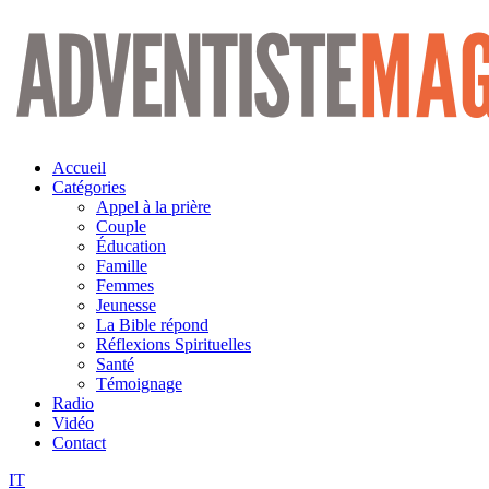
Aller
au
contenu
Accueil
Catégories
Appel à la prière
Couple
Éducation
Famille
Femmes
Jeunesse
La Bible répond
Réflexions Spirituelles
Santé
Témoignage
Radio
Vidéo
Contact
IT