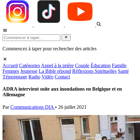
Commencez à taper pour rechercher des articles
Accueil
Catégories
Appel à la prière
Couple
Éducation
Famille
Femmes
Jeunesse
La Bible répond
Réflexions Spirituelles
Santé
Témoignage
Radio
Vidéo
Contact
ADRA intervient suite aux inondations en Belgique et en
Allemagne
Par
Communications DIA
•
26 juillet 2021