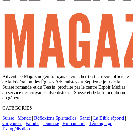
Adventiste Magazine (en français et en italien) est la revue officielle
de la Fédération des Églises Adventistes du Septième jour de la
Suisse romande et du Tessin, produite par le centre Espoir Médias,
au service des croyants adventistes en Suisse et de la francophonie
en général.
CATÉGORIES
Suisse
|
Monde
|
Réflexions Spirituelles
|
Santé
|
La Bible répond
|
Croyances
|
Famille
|
Jeunesse
|
Humanitaire
|
Témoignage
|
Évangélisation