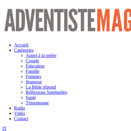
Aller
au
contenu
Accueil
Catégories
Appel à la prière
Couple
Éducation
Famille
Femmes
Jeunesse
La Bible répond
Réflexions Spirituelles
Santé
Témoignage
Radio
Vidéo
Contact
IT