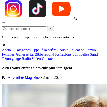
Commencez à taper pour rechercher des articles
Accueil
Catégories
Appel à la prière
Couple
Éducation
Famille
Femmes
Jeunesse
La Bible répond
Réflexions Spirituelles
Santé
Témoignage
Radio
Vidéo
Contact
Aidez votre enfant à devenir plus intelligent
Par
Adventiste Magazine
•
2 mars 2026