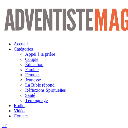
Aller
au
contenu
Accueil
Catégories
Appel à la prière
Couple
Éducation
Famille
Femmes
Jeunesse
La Bible répond
Réflexions Spirituelles
Santé
Témoignage
Radio
Vidéo
Contact
IT