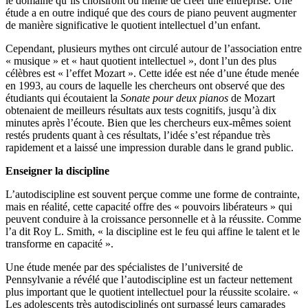
le domaine qu’ils choisiront ou même de créer une entreprise. Une
étude a en outre indiqué que des cours de piano peuvent augmenter
de manière significative le quotient intellectuel d’un enfant.
Cependant, plusieurs mythes ont circulé autour de l’association entre
« musique » et « haut quotient intellectuel », dont l’un des plus
célèbres est « l’effet Mozart ». Cette idée est née d’une étude menée
en 1993, au cours de laquelle les chercheurs ont observé que des
étudiants qui écoutaient la
Sonate pour deux pianos
de Mozart
obtenaient de meilleurs résultats aux tests cognitifs, jusqu’à dix
minutes après l’écoute. Bien que les chercheurs eux-mêmes soient
restés prudents quant à ces résultats, l’idée s’est répandue très
rapidement et a laissé une impression durable dans le grand public.
Enseigner la discipline
L’autodiscipline est souvent perçue comme une forme de contrainte,
mais en réalité, cette capacité offre des « pouvoirs libérateurs » qui
peuvent conduire à la croissance personnelle et à la réussite. Comme
l’a dit Roy L. Smith, « la discipline est le feu qui affine le talent et le
transforme en capacité ».
Une étude menée par des spécialistes de l’université de
Pennsylvanie a révélé que l’autodiscipline est un facteur nettement
plus important que le quotient intellectuel pour la réussite scolaire. «
Les adolescents très autodisciplinés ont surpassé leurs camarades