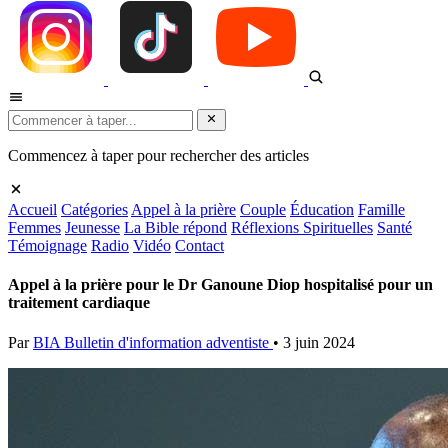
Commencez à taper pour rechercher des articles
Accueil
Catégories
Appel à la prière
Couple
Éducation
Famille
Femmes
Jeunesse
La Bible répond
Réflexions Spirituelles
Santé
Témoignage
Radio
Vidéo
Contact
Appel à la prière pour le Dr Ganoune Diop hospitalisé pour un
traitement cardiaque
Par
BIA Bulletin d'information adventiste
•
3 juin 2024