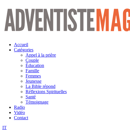
Aller
au
contenu
Accueil
Catégories
Appel à la prière
Couple
Éducation
Famille
Femmes
Jeunesse
La Bible répond
Réflexions Spirituelles
Santé
Témoignage
Radio
Vidéo
Contact
IT