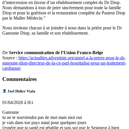
d’intercession en faveur d’un rétablissement complet du Dr Diop.
Nous demandons à tous de prier sincèrement pour toute la famille
Diop et pour la guérison et la restauration complète du Pasteur Diop
par le Maître Médecin.”
Nous invitons chacun à se joindre à nous dans la prière pour le Dr
Ganoune Diop, sa famille et son rétablissement.
De
Service communication de l’Union Franco-Belge
Source :
https://actualites.adventiste.org/appel-a-la-priere-pour-le-dr-
ganoune-diop-directeur-de-la-cg-parl-hospitalise-pour-un-traitement-
cardiaque/
Commentaires
Joel Didier Viala
01/04/2026 à H:i
Ganoune
tu ne te souviendra pas de moi mais moi oui
je vais dans ton pays natal pour quelques jours
j'espère que ta santé est rétablie et suis sur que le Seigneur à bien