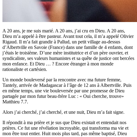
A 20 ans, je me suis marié. A 20 ans, j’ai cru en Dieu. A 20 ans,
Dieu m’a appelé à être pasteur. Avant tout cela, il m’a appelé Olivier
Rigaud. Il m’a fait grandir à Pallud, un petit village au-dessus
d’Albertville en Savoie (France) dans une famille de 4 enfants, dont
j’étais le troisième. D’une mère institutrice et d’un père ouvrier, et
syndicaliste, ses valeurs humanistes et sa quête de justice ont bercées
mon enfance. Et Dieu … ? Encore étranger à mon monde
rationaliste et cartésien.
Un monde bouleversé par la rencontre avec ma future femme,
Tantely, arrivée de Madagascar à l’âge de 12 ans à Albertville. Puis
en même temps, une vie bouleversée par une promesse de Dieu
partagée par mon futur beau-frère Luc : « Oui cherche, trouve»
Matthieu 7.7.
Alors j’ai cherché, j’ai cherché, et une nuit, Dieu m’a fait signe.
Il répondit à ma prière et je sus que Dieu existait et entendait nos
prières. Ce fut une révélation incroyable, qui transforma ma vie et
mon être tout entier. Huit mois plus tard, pas même baptisé, Dieu