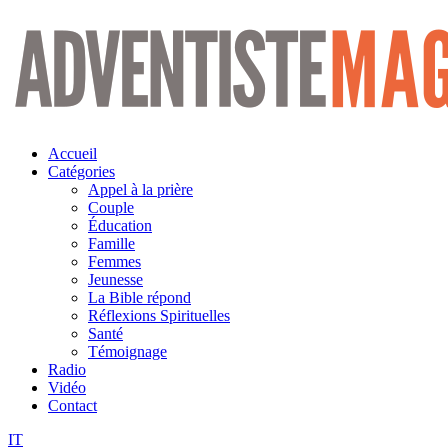
Aller
au
contenu
Accueil
Catégories
Appel à la prière
Couple
Éducation
Famille
Femmes
Jeunesse
La Bible répond
Réflexions Spirituelles
Santé
Témoignage
Radio
Vidéo
Contact
IT