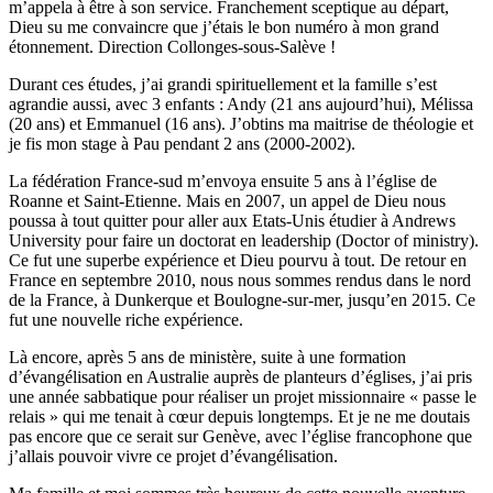
m’appela à être à son service. Franchement sceptique au départ,
Dieu su me convaincre que j’étais le bon numéro à mon grand
étonnement. Direction Collonges-sous-Salève !
Durant ces études, j’ai grandi spirituellement et la famille s’est
agrandie aussi, avec 3 enfants : Andy (21 ans aujourd’hui), Mélissa
(20 ans) et Emmanuel (16 ans). J’obtins ma maitrise de théologie et
je fis mon stage à Pau pendant 2 ans (2000-2002).
La fédération France-sud m’envoya ensuite 5 ans à l’église de
Roanne et Saint-Etienne. Mais en 2007, un appel de Dieu nous
poussa à tout quitter pour aller aux Etats-Unis étudier à Andrews
University pour faire un doctorat en leadership (Doctor of ministry).
Ce fut une superbe expérience et Dieu pourvu à tout. De retour en
France en septembre 2010, nous nous sommes rendus dans le nord
de la France, à Dunkerque et Boulogne-sur-mer, jusqu’en 2015. Ce
fut une nouvelle riche expérience.
Là encore, après 5 ans de ministère, suite à une formation
d’évangélisation en Australie auprès de planteurs d’églises, j’ai pris
une année sabbatique pour réaliser un projet missionnaire « passe le
relais » qui me tenait à cœur depuis longtemps. Et je ne me doutais
pas encore que ce serait sur Genève, avec l’église francophone que
j’allais pouvoir vivre ce projet d’évangélisation.