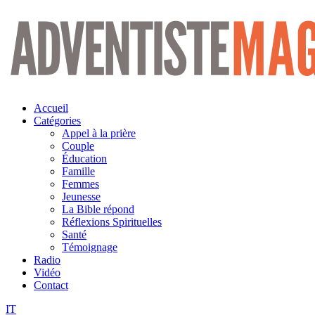
Aller
au
contenu
Accueil
Catégories
Appel à la prière
Couple
Éducation
Famille
Femmes
Jeunesse
La Bible répond
Réflexions Spirituelles
Santé
Témoignage
Radio
Vidéo
Contact
IT