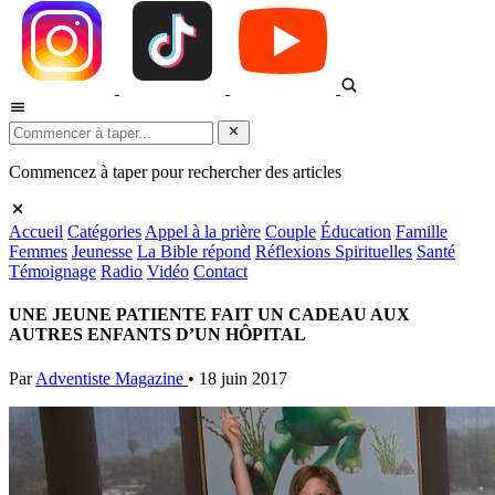
Commencez à taper pour rechercher des articles
Accueil
Catégories
Appel à la prière
Couple
Éducation
Famille
Femmes
Jeunesse
La Bible répond
Réflexions Spirituelles
Santé
Témoignage
Radio
Vidéo
Contact
UNE JEUNE PATIENTE FAIT UN CADEAU AUX
AUTRES ENFANTS D’UN HÔPITAL
Par
Adventiste Magazine
•
18 juin 2017