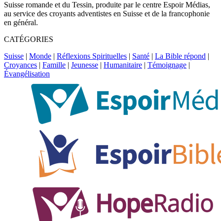
Suisse romande et du Tessin, produite par le centre Espoir Médias,
au service des croyants adventistes en Suisse et de la francophonie
en général.
CATÉGORIES
Suisse
|
Monde
|
Réflexions Spirituelles
|
Santé
|
La Bible répond
|
Croyances
|
Famille
|
Jeunesse
|
Humanitaire
|
Témoignage
|
Évangélisation