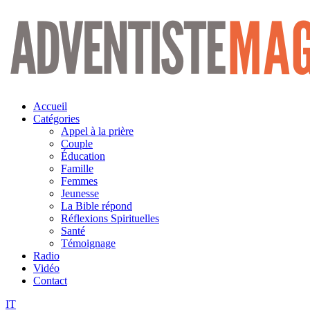
Aller
au
contenu
Accueil
Catégories
Appel à la prière
Couple
Éducation
Famille
Femmes
Jeunesse
La Bible répond
Réflexions Spirituelles
Santé
Témoignage
Radio
Vidéo
Contact
IT