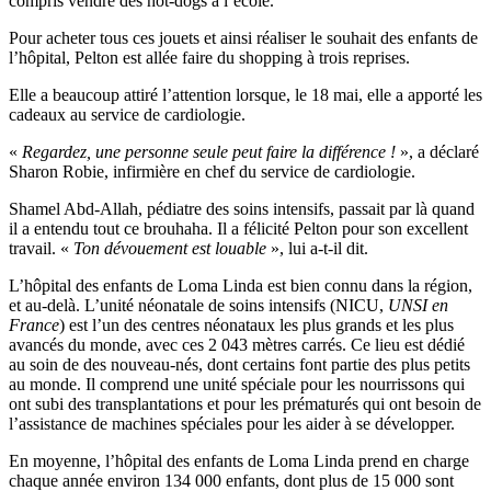
compris vendre des hot-dogs à l’école.
Pour acheter tous ces jouets et ainsi réaliser le souhait des enfants de
l’hôpital, Pelton est allée faire du shopping à trois reprises.
Elle a beaucoup attiré l’attention lorsque, le 18 mai, elle a apporté les
cadeaux au service de cardiologie.
«
Regardez, une personne seule peut faire la différence !
», a déclaré
Sharon Robie, infirmière en chef du service de cardiologie.
Shamel Abd-Allah, pédiatre des soins intensifs, passait par là quand
il a entendu tout ce brouhaha. Il a félicité Pelton pour son excellent
travail. «
Ton dévouement est louable
», lui a-t-il dit.
L’hôpital des enfants de Loma Linda est bien connu dans la région,
et au-delà. L’unité néonatale de soins intensifs (NICU,
UNSI en
France
) est l’un des centres néonataux les plus grands et les plus
avancés du monde, avec ces 2 043 mètres carrés. Ce lieu est dédié
au soin de des nouveau-nés, dont certains font partie des plus petits
au monde. Il comprend une unité spéciale pour les nourrissons qui
ont subi des transplantations et pour les prématurés qui ont besoin de
l’assistance de machines spéciales pour les aider à se développer.
En moyenne, l’hôpital des enfants de Loma Linda prend en charge
chaque année environ 134 000 enfants, dont plus de 15 000 sont