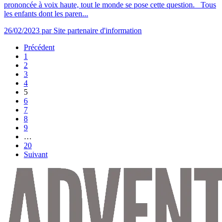
prononcée à voix haute, tout le monde se pose cette question. Tous
les enfants dont les paren...
26/02/2023
par Site partenaire d'information
Précédent
1
2
3
4
5
6
7
8
9
…
20
Suivant