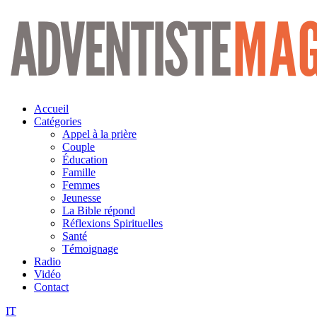
Aller
au
contenu
Accueil
Catégories
Appel à la prière
Couple
Éducation
Famille
Femmes
Jeunesse
La Bible répond
Réflexions Spirituelles
Santé
Témoignage
Radio
Vidéo
Contact
IT