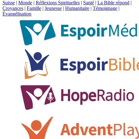
Suisse
|
Monde
|
Réflexions Spirituelles
|
Santé
|
La Bible répond
|
Croyances
|
Famille
|
Jeunesse
|
Humanitaire
|
Témoignage
|
Évangélisation