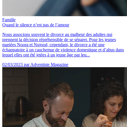
Famille
Quand le silence n’est pas de l’amour
Nous associons souvent le divorce au malheur des adultes qui
prennent la décision répréhensible de se séparer. Pour les jeunes
mariées Noora et Nujood, cependant, le divorce a été une
échappatoire à un cauchemar de violence domestique et d’abus dans
lequel elles ont été jetées à un jeune âge par leu...
02/03/2023
par Adventiste Magazine