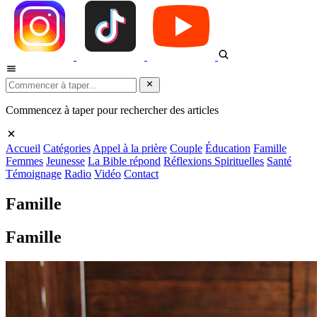
Commencez à taper pour rechercher des articles
Accueil
Catégories
Appel à la prière
Couple
Éducation
Famille
Femmes
Jeunesse
La Bible répond
Réflexions Spirituelles
Santé
Témoignage
Radio
Vidéo
Contact
Famille
Famille