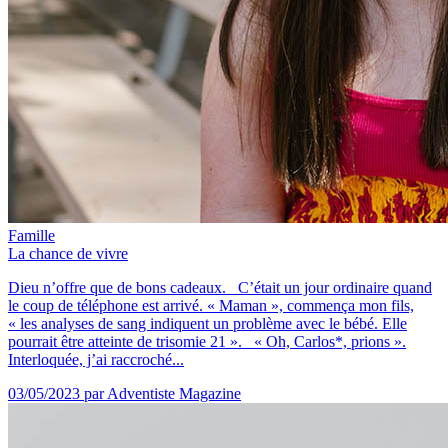
Famille
La chance de vivre
Dieu n’offre que de bons cadeaux. C’était un jour ordinaire quand
le coup de téléphone est arrivé. « Maman », commença mon fils,
« les analyses de sang indiquent un problème avec le bébé. Elle
pourrait être atteinte de trisomie 21 ». « Oh, Carlos*, prions ».
Interloquée, j’ai raccroché...
03/05/2023
par Adventiste Magazine