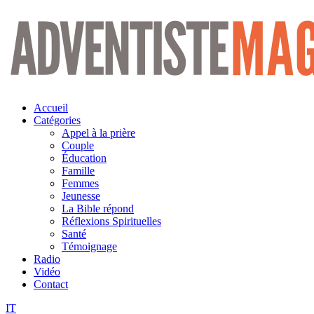
Aller
au
contenu
Accueil
Catégories
Appel à la prière
Couple
Éducation
Famille
Femmes
Jeunesse
La Bible répond
Réflexions Spirituelles
Santé
Témoignage
Radio
Vidéo
Contact
IT