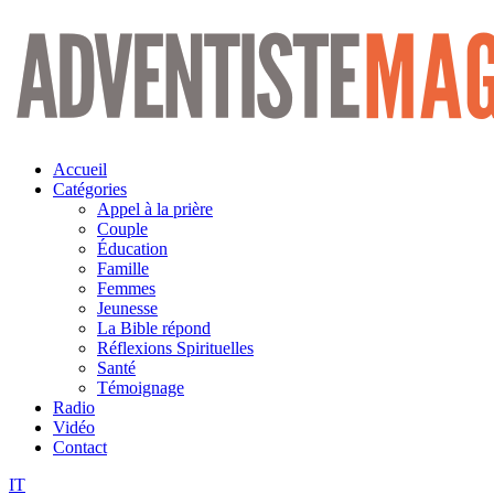
Aller
au
contenu
Accueil
Catégories
Appel à la prière
Couple
Éducation
Famille
Femmes
Jeunesse
La Bible répond
Réflexions Spirituelles
Santé
Témoignage
Radio
Vidéo
Contact
IT