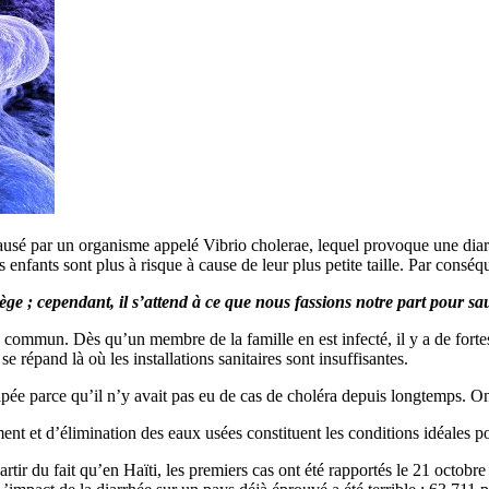
 causé par un organisme appelé Vibrio cholerae, lequel provoque une di
enfants sont plus à risque à cause de leur plus petite taille. Par conséque
ège ; cependant, il s’attend à ce que nous fassions notre part pour sa
us commun. Dès qu’un membre de la famille en est infecté, il y a de forte
e répand là où les installations sanitaires sont insuffisantes.
pée parce qu’il n’y avait pas eu de cas de choléra depuis longtemps. On 
ent et d’élimination des eaux usées constituent les conditions idéales 
artir du fait qu’en Haïti, les premiers cas ont été rapportés le 21 octobr