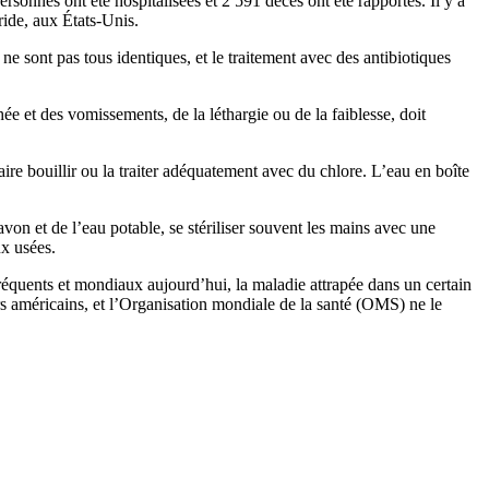
rsonnes ont été hospitalisées et 2 591 décès ont été rapportés. Il y a
ride, aux États-Unis.
 ne sont pas tous identiques, et le traitement avec des antibiotiques
ée et des vomissements, de la léthargie ou de la faiblesse, doit
faire bouillir ou la traiter adéquatement avec du chlore. L’eau en boîte
von et de l’eau potable, se stériliser souvent les mains avec une
ux usées.
réquents et mondiaux aujourd’hui, la maladie attrapée dans un certain
 américains, et l’Organisation mondiale de la santé (OMS) ne le