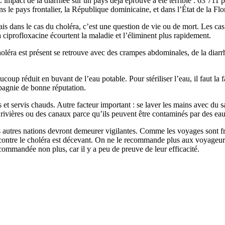
mpact de la diarrhée sur un pays déjà éprouvé a été terrible : 63 711 pe
 le pays frontalier, la République dominicaine, et dans l’État de la Flo
mais dans le cas du choléra, c’est une question de vie ou de mort. Les cas
a ciprofloxacine écourtent la maladie et l’éliminent plus rapidement.
oléra est présent se retrouve avec des crampes abdominales, de la diarrh
coup réduit en buvant de l’eau potable. Pour stériliser l’eau, il faut la 
pagnie de bonne réputation.
et servis chauds. Autre facteur important : se laver les mains avec du sa
s rivières ou des canaux parce qu’ils peuvent être contaminés par des ea
es autres nations devront demeurer vigilantes. Comme les voyages sont f
ontre le choléra est décevant. On ne le recommande plus aux voyageurs
ecommandée non plus, car il y a peu de preuve de leur efficacité.