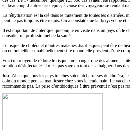
des cas. Le 17 décembre, quelque 121 500 cas avaient été rapportés. L’i
eu beaucoup d’autres cas depuis, à cause des voyageurs se rendant dans
La réhydratation est la clé dans le traitement de toutes les diarrhées, 
peut ne pas toujours être requis. On a constaté que la doxycycline et l
Il est important de noter que quiconque en visite dans un pays où le ch
consulter un professionnel de la santé.
Le risque de choléra et d’autres maladies diarrhéiques peut être de beau
ou en bouteille est habituellement sûre quand elle provient d’une com
Voici un moyen de réduire le risque : ne manger que des aliments cuits 
solution désinfectante. Il n’est pas sage du tout de se baigner dans de
Jusqu’à ce que tous les pays touchés soient débarrassés du choléra, l
coin du monde peut se manifester chez vous le lendemain. Le vaccin c
recommande pas. La prise d’antibiotiques à titre préventif n’est pas r