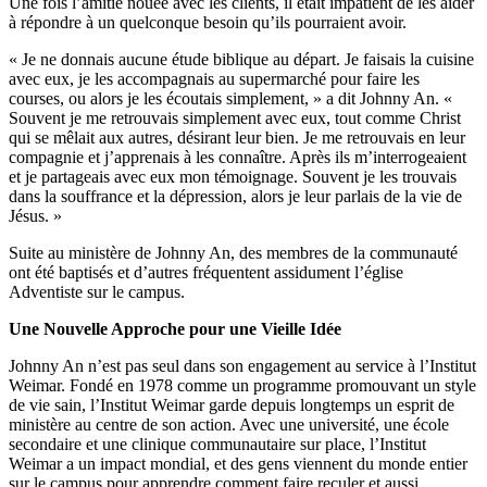
Une fois l’amitié nouée avec les clients, il était impatient de les aider
à répondre à un quelconque besoin qu’ils pourraient avoir.
« Je ne donnais aucune étude biblique au départ. Je faisais la cuisine
avec eux, je les accompagnais au supermarché pour faire les
courses, ou alors je les écoutais simplement, » a dit Johnny An. «
Souvent je me retrouvais simplement avec eux, tout comme Christ
qui se mêlait aux autres, désirant leur bien. Je me retrouvais en leur
compagnie et j’apprenais à les connaître. Après ils m’interrogeaient
et je partageais avec eux mon témoignage. Souvent je les trouvais
dans la souffrance et la dépression, alors je leur parlais de la vie de
Jésus. »
Suite au ministère de Johnny An, des membres de la communauté
ont été baptisés et d’autres fréquentent assidument l’église
Adventiste sur le campus.
Une Nouvelle Approche pour une Vieille Idée
Johnny An n’est pas seul dans son engagement au service à l’Institut
Weimar. Fondé en 1978 comme un programme promouvant un style
de vie sain, l’Institut Weimar garde depuis longtemps un esprit de
ministère au centre de son action. Avec une université, une école
secondaire et une clinique communautaire sur place, l’Institut
Weimar a un impact mondial, et des gens viennent du monde entier
sur le campus pour apprendre comment faire reculer et aussi