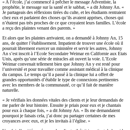
« A l’école, j’ai commencé à prêcher le message Adventiste, la
prophétie, le message sur la santé et le sabbat, » a dit Johnny An. «
Je partageais des réflexions tirées du culte, et les étudiants rentraient
chez eux et parlaient des choses qu’ils avaient apprises, choses qui
n’étaient pas très proches de ce que croyaient leurs familles. L’école
a reçu des plaintes venant des parents. »
Et alors que les plaintes arrivaient, on a demandé à Johnny An, 15
ans, de quitter l’établissement. Impatient de trouver une école où il
pourrait librement exercer un ministère et servir les autres, Johnny
An s’est inscrit à l’Ecole Secondaire Weimar en Californie aux Etats
Unis, après qu’une série de miracles ait ouvert la voie. L’Ecole
Weimar convenait tellement bien que Johnny An y est resté pour
l’université et pour travailler comme assistant médical à la clinique
du campus. Le temps qu’il a passé à la clinique lui a offert de
grandes opportunités d’établir le type de connexions pertinentes
avec les membres de la communauté, ce qu’il fait de manière
naturelle.
« Je vérifiais les données vitales des clients et je leur demandais de
me parler de leur histoire. Ensuite je priais pour eux et je chantais
pour eux à chaque fois, » a dit Johnny An. « Ils me demandaient
pourquoi je faisais cela, j’ai donc pu partager certaines de mes
croyances avec eux, et je les invitais à l’église. »