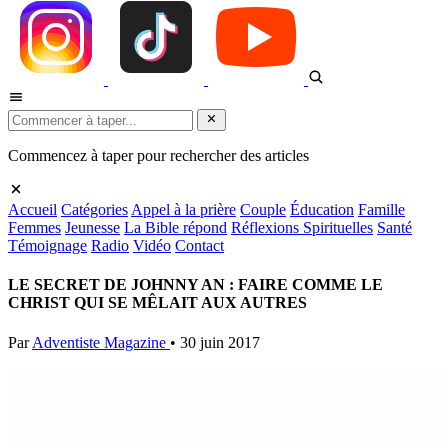
Commencez à taper pour rechercher des articles
Accueil
Catégories
Appel à la prière
Couple
Éducation
Famille
Femmes
Jeunesse
La Bible répond
Réflexions Spirituelles
Santé
Témoignage
Radio
Vidéo
Contact
LE SECRET DE JOHNNY AN : FAIRE COMME LE
CHRIST QUI SE MÊLAIT AUX AUTRES
Par
Adventiste Magazine
•
30 juin 2017