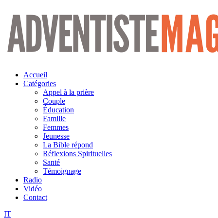
Aller
au
contenu
Accueil
Catégories
Appel à la prière
Couple
Éducation
Famille
Femmes
Jeunesse
La Bible répond
Réflexions Spirituelles
Santé
Témoignage
Radio
Vidéo
Contact
IT