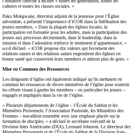
l’initiative cherche à inclure « toutes les générations, toutes les
cultures et toutes les classes sociales. »
Pako Mokgwane, directeur adjoint de la jeunesse pour l’Église
adventiste, a présenté l’importance d’iCOR dans la fidélisation des
jeunes membres. « Dans la plupart des églises locales, la
participation est formatée pour les adultes, mais la participation des
jeunes aux processus décisionnels, dans le leadership, dans la
mission et dans l’adoration renforce le sentiment d’appartenance, »
a-t-il déclaré. « iCOR propose dix valeurs qui favorisent des
relations saines et des relations saines engendrent des églises en
bonne santé qui conservent leurs membres et attirent plus de gens. »
Mise en Commun des Ressources
Les dirigeants d’église ont également indiqué qu’ils mettaient en
commun les ressources de divers ministères de l’église pour soutenir
les efforts visant à garder les membres – en particulier les jeunes –
engagés et impliqués dans la vie de l’église.
« Plusieurs départements de l’église – l’École du Sabbat et les
Ministères Personnels, l’Association Pastorale, les Ministères des
Femmes – travaillent ensemble avec une emphase placée sur la
formation de disciples, » a déclaré le secrétaire exécutif de la
Division Inter Américaine (DIA), Leonard Johnson. Le directeur des
Ministères Personnels et de l’École du Sabbat de la Division Asie-