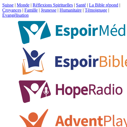
Suisse
|
Monde
|
Réflexions Spirituelles
|
Santé
|
La Bible répond
|
Croyances
|
Famille
|
Jeunesse
|
Humanitaire
|
Témoignage
|
Évangélisation