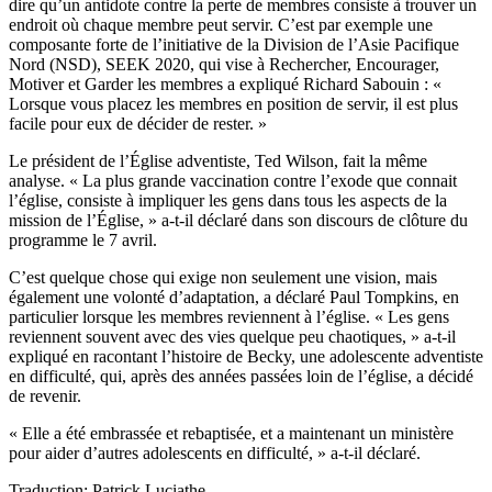
dire qu’un antidote contre la perte de membres consiste à trouver un
endroit où chaque membre peut servir. C’est par exemple une
composante forte de l’initiative de la Division de l’Asie Pacifique
Nord (NSD), SEEK 2020, qui vise à Rechercher, Encourager,
Motiver et Garder les membres a expliqué Richard Sabouin : «
Lorsque vous placez les membres en position de servir, il est plus
facile pour eux de décider de rester. »
Le président de l’Église adventiste, Ted Wilson, fait la même
analyse. « La plus grande vaccination contre l’exode que connait
l’église, consiste à impliquer les gens dans tous les aspects de la
mission de l’Église, » a-t-il déclaré dans son discours de clôture du
programme le 7 avril.
C’est quelque chose qui exige non seulement une vision, mais
également une volonté d’adaptation, a déclaré Paul Tompkins, en
particulier lorsque les membres reviennent à l’église. « Les gens
reviennent souvent avec des vies quelque peu chaotiques, » a-t-il
expliqué en racontant l’histoire de Becky, une adolescente adventiste
en difficulté, qui, après des années passées loin de l’église, a décidé
de revenir.
« Elle a été embrassée et rebaptisée, et a maintenant un ministère
pour aider d’autres adolescents en difficulté, » a-t-il déclaré.
Traduction: Patrick Luciathe