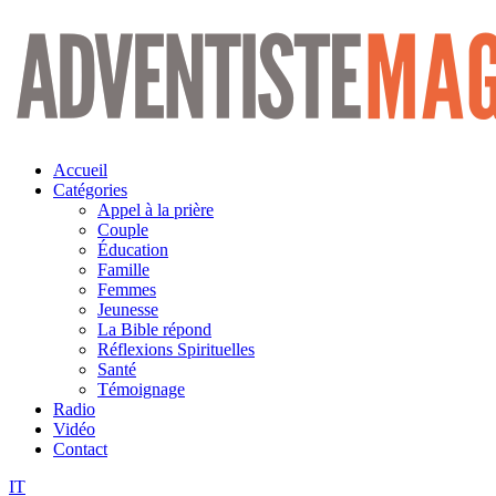
Aller
au
contenu
Accueil
Catégories
Appel à la prière
Couple
Éducation
Famille
Femmes
Jeunesse
La Bible répond
Réflexions Spirituelles
Santé
Témoignage
Radio
Vidéo
Contact
IT