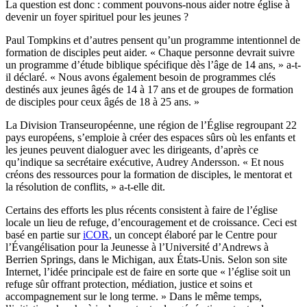
La question est donc : comment pouvons-nous aider notre église à
devenir un foyer spirituel pour les jeunes ?
Paul Tompkins et d’autres pensent qu’un programme intentionnel de
formation de disciples peut aider. « Chaque personne devrait suivre
un programme d’étude biblique spécifique dès l’âge de 14 ans, » a-t-
il déclaré. « Nous avons également besoin de programmes clés
destinés aux jeunes âgés de 14 à 17 ans et de groupes de formation
de disciples pour ceux âgés de 18 à 25 ans. »
La Division Transeuropéenne, une région de l’Église regroupant 22
pays européens, s’emploie à créer des espaces sûrs où les enfants et
les jeunes peuvent dialoguer avec les dirigeants, d’après ce
qu’indique sa secrétaire exécutive, Audrey Andersson. « Et nous
créons des ressources pour la formation de disciples, le mentorat et
la résolution de conflits, » a-t-elle dit.
Certains des efforts les plus récents consistent à faire de l’église
locale un lieu de refuge, d’encouragement et de croissance. Ceci est
basé en partie sur
iCOR
, un concept élaboré par le Centre pour
l’Évangélisation pour la Jeunesse à l’Université d’Andrews à
Berrien Springs, dans le Michigan, aux États-Unis. Selon son site
Internet, l’idée principale est de faire en sorte que « l’église soit un
refuge sûr offrant protection, médiation, justice et soins et
accompagnement sur le long terme. » Dans le même temps,