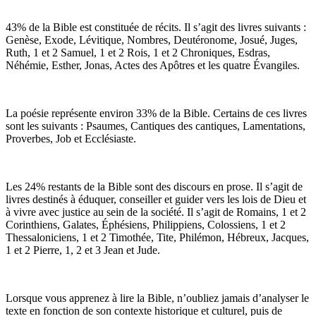
43% de la Bible est constituée de récits. Il s’agit des livres suivants :
Genèse, Exode, Lévitique, Nombres, Deutéronome, Josué, Juges,
Ruth, 1 et 2 Samuel, 1 et 2 Rois, 1 et 2 Chroniques, Esdras,
Néhémie, Esther, Jonas, Actes des Apôtres et les quatre Évangiles.
La poésie représente environ 33% de la Bible. Certains de ces livres
sont les suivants : Psaumes, Cantiques des cantiques, Lamentations,
Proverbes, Job et Ecclésiaste.
Les 24% restants de la Bible sont des discours en prose. Il s’agit de
livres destinés à éduquer, conseiller et guider vers les lois de Dieu et
à vivre avec justice au sein de la société. Il s’agit de Romains, 1 et 2
Corinthiens, Galates, Éphésiens, Philippiens, Colossiens, 1 et 2
Thessaloniciens, 1 et 2 Timothée, Tite, Philémon, Hébreux, Jacques,
1 et 2 Pierre, 1, 2 et 3 Jean et Jude.
Lorsque vous apprenez à lire la Bible, n’oubliez jamais d’analyser le
texte en fonction de son contexte historique et culturel, puis de