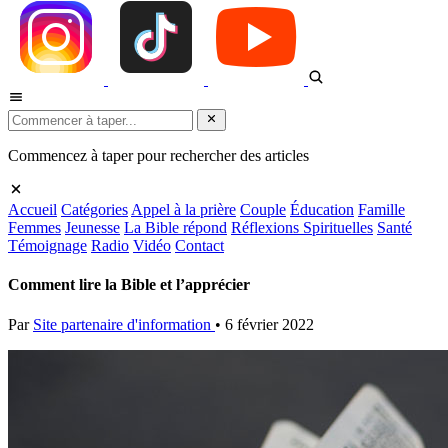
Commencez à taper pour rechercher des articles
Accueil
Catégories
Appel à la prière
Couple
Éducation
Famille
Femmes
Jeunesse
La Bible répond
Réflexions Spirituelles
Santé
Témoignage
Radio
Vidéo
Contact
Comment lire la Bible et l’apprécier
Par
Site partenaire d'information
•
6 février 2022