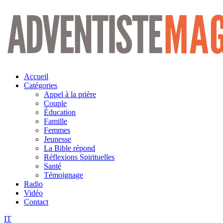
Aller
au
contenu
Accueil
Catégories
Appel à la prière
Couple
Éducation
Famille
Femmes
Jeunesse
La Bible répond
Réflexions Spirituelles
Santé
Témoignage
Radio
Vidéo
Contact
IT