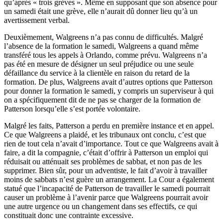
qu’après « trois grèves ». Même en supposant que son absence pour
un samedi était une grève, elle n’aurait dû donner lieu qu’à un
avertissement verbal.
Deuxièmement, Walgreens n’a pas connu de difficultés. Malgré
l’absence de la formation le samedi, Walgreens a quand même
transféré tous les appels à Orlando, comme prévu. Walgreens n’a
pas été en mesure de désigner un seul préjudice ou une seule
défaillance du service à la clientèle en raison du retard de la
formation. De plus, Walgreens avait d’autres options que Patterson
pour donner la formation le samedi, y compris un superviseur à qui
on a spécifiquement dit de ne pas se charger de la formation de
Patterson lorsqu’elle s’est portée volontaire.
Malgré les faits, Patterson a perdu en première instance et en appel.
Ce que Walgreens a plaidé, et les tribunaux ont conclu, c’est que
rien de tout cela n’avait d’importance. Tout ce que Walgreens avait à
faire, a dit la compagnie, c’était d’offrir à Patterson un emploi qui
réduisait ou atténuait ses problèmes de sabbat, et non pas de les
supprimer. Bien sûr, pour un adventiste, le fait d’avoir à travailler
moins de sabbats n’est guère un arrangement. La Cour a également
statué que l’incapacité de Patterson de travailler le samedi pourrait
causer un problème à l’avenir parce que Walgreens pourrait avoir
une autre urgence ou un changement dans ses effectifs, ce qui
constituait donc une contrainte excessive.