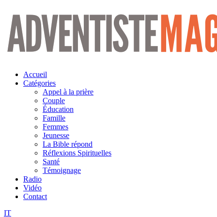
Aller
au
contenu
Accueil
Catégories
Appel à la prière
Couple
Éducation
Famille
Femmes
Jeunesse
La Bible répond
Réflexions Spirituelles
Santé
Témoignage
Radio
Vidéo
Contact
IT