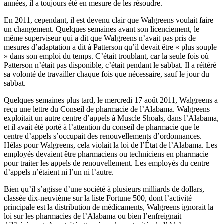
années, il a toujours été en mesure de les résoudre.
En 2011, cependant, il est devenu clair que Walgreens voulait faire
un changement. Quelques semaines avant son licenciement, le
même superviseur qui a dit que Walgreens n’avait pas pris de
mesures d’adaptation a dit à Patterson qu’il devait être « plus souple
» dans son emploi du temps. C’était troublant, car la seule fois où
Patterson n’était pas disponible, c’était pendant le sabbat. Il a réitéré
sa volonté de travailler chaque fois que nécessaire, sauf le jour du
sabbat.
Quelques semaines plus tard, le mercredi 17 août 2011, Walgreens a
reçu une lettre du Conseil de pharmacie de l’Alabama. Walgreens
exploitait un autre centre d’appels à Muscle Shoals, dans l’Alabama,
et il avait été porté à l’attention du conseil de pharmacie que le
centre d’appels s’occupait des renouvellements d’ordonnances.
Hélas pour Walgreens, cela violait la loi de l’État de l’Alabama. Les
employés devaient être pharmaciens ou techniciens en pharmacie
pour traiter les appels de renouvellement. Les employés du centre
d’appels n’étaient ni l’un ni l’autre.
Bien qu’il s’agisse d’une société à plusieurs milliards de dollars,
classée dix-neuvième sur la liste Fortune 500, dont l’activité
principale est la distribution de médicaments, Walgreens ignorait la
loi sur les pharmacies de l’Alabama ou bien l’enfreignait