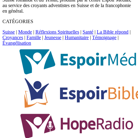
au service des croyants adventistes en Suisse et de la francophonie
en général.
CATÉGORIES
Suisse
|
Monde
|
Réflexions Spirituelles
|
Santé
|
La Bible répond
|
Croyances
|
Famille
|
Jeunesse
|
Humanitaire
|
Témoignage
|
Évangélisation