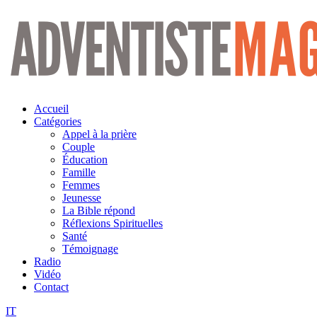
Aller
au
contenu
Accueil
Catégories
Appel à la prière
Couple
Éducation
Famille
Femmes
Jeunesse
La Bible répond
Réflexions Spirituelles
Santé
Témoignage
Radio
Vidéo
Contact
IT