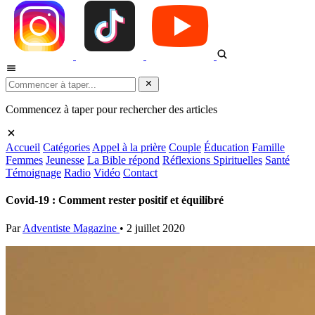
Commencez à taper pour rechercher des articles
Accueil
Catégories
Appel à la prière
Couple
Éducation
Famille
Femmes
Jeunesse
La Bible répond
Réflexions Spirituelles
Santé
Témoignage
Radio
Vidéo
Contact
Covid-19 : Comment rester positif et équilibré
Par
Adventiste Magazine
•
2 juillet 2020