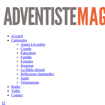
Aller
au
contenu
Accueil
Catégories
Appel à la prière
Couple
Éducation
Famille
Femmes
Jeunesse
La Bible répond
Réflexions Spirituelles
Santé
Témoignage
Radio
Vidéo
Contact
IT