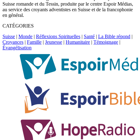
Suisse romande et du Tessin, produite par le centre Espoir Médias,
au service des croyants adventistes en Suisse et de la francophonie
en général.
CATÉGORIES
Suisse
|
Monde
|
Réflexions Spirituelles
|
Santé
|
La Bible répond
|
Croyances
|
Famille
|
Jeunesse
|
Humanitaire
|
Témoignage
|
Évangélisation