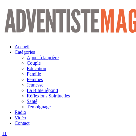
Aller
au
contenu
Accueil
Catégories
Appel à la prière
Couple
Éducation
Famille
Femmes
Jeunesse
La Bible répond
Réflexions Spirituelles
Santé
Témoignage
Radio
Vidéo
Contact
IT