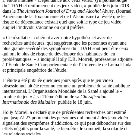
L’étude intitulée « Dépendance aux veux vidéo, symptomatologie
du TDAH et renforcement des jeux vidéo, » publiée le 6 juin 2018
dans le
The American Journal of Drug and Alcohol Abuse,
(Journal
Américain de la Toxicomanie et de l’Alcoolisme) a révélé que le
risque de dépendance existait quel que soit le type de jeu vidéo
auquel l’individu s’adonne ou qu’il préfère.
« Ce résultat est cohérent avec notre hypothèse et avec des
recherches antérieures, qui suggèrent que les personnes ayant une
plus grande sévérité des symptômes du TDAH sont peut-être ceux
qui ont le plus de risque de développer des habitudes de jeu
problématiques, » a indiqué Holly E.R. Morrell, professeure adjointe
à l’École de Santé Comportementale de l’Université de Loma Linda
et principale enquêtrice de l’étude.
L’étude a été publiée quelques jours après que le jeu vidéo
obsessionnel ait été reconnu comme un problème de santé publique
international. L’Organisation Mondiale de la Santé a ajouté le «
trouble du jeu » à sa 11ème édition de sa
Classification
Internationale des Maladies
, publiée le 18 juin.
Holly Morrell a déclaré que de précédentes recherches ont estimé
que jusqu’à 23 pourcent des personnes qui jouent à des jeux vidéo
signalent des symptômes d’addiction, ce qui peut déboucher sur des
effets négatifs pour la santé, le bien-être, le sommeil, la scolarité et
les relations sociales.