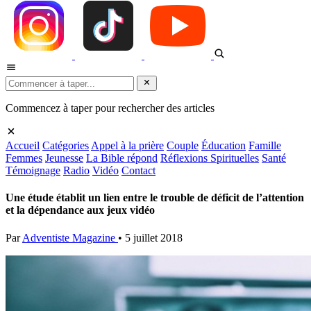
Commencez à taper pour rechercher des articles
Accueil
Catégories
Appel à la prière
Couple
Éducation
Famille
Femmes
Jeunesse
La Bible répond
Réflexions Spirituelles
Santé
Témoignage
Radio
Vidéo
Contact
Une étude établit un lien entre le trouble de déficit de l’attention
et la dépendance aux jeux vidéo
Par
Adventiste Magazine
•
5 juillet 2018