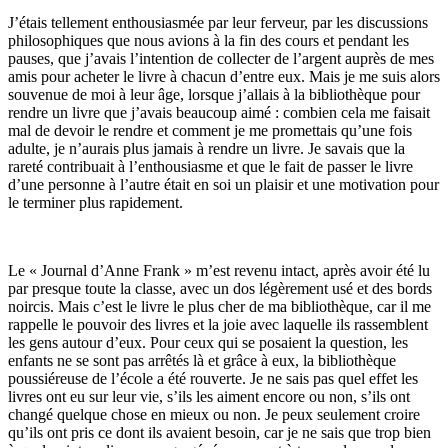
J’étais tellement enthousiasmée par leur ferveur, par les discussions
philosophiques que nous avions à la fin des cours et pendant les
pauses, que j’avais l’intention de collecter de l’argent auprès de mes
amis pour acheter le livre à chacun d’entre eux. Mais je me suis alors
souvenue de moi à leur âge, lorsque j’allais à la bibliothèque pour
rendre un livre que j’avais beaucoup aimé : combien cela me faisait
mal de devoir le rendre et comment je me promettais qu’une fois
adulte, je n’aurais plus jamais à rendre un livre. Je savais que la
rareté contribuait à l’enthousiasme et que le fait de passer le livre
d’une personne à l’autre était en soi un plaisir et une motivation pour
le terminer plus rapidement.
Le « Journal d’Anne Frank » m’est revenu intact, après avoir été lu
par presque toute la classe, avec un dos légèrement usé et des bords
noircis. Mais c’est le livre le plus cher de ma bibliothèque, car il me
rappelle le pouvoir des livres et la joie avec laquelle ils rassemblent
les gens autour d’eux. Pour ceux qui se posaient la question, les
enfants ne se sont pas arrêtés là et grâce à eux, la bibliothèque
poussiéreuse de l’école a été rouverte. Je ne sais pas quel effet les
livres ont eu sur leur vie, s’ils les aiment encore ou non, s’ils ont
changé quelque chose en mieux ou non. Je peux seulement croire
qu’ils ont pris ce dont ils avaient besoin, car je ne sais que trop bien