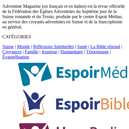
Adventiste Magazine (en français et en italien) est la revue officielle
de la Fédération des Églises Adventistes du Septième jour de la
Suisse romande et du Tessin, produite par le centre Espoir Médias,
au service des croyants adventistes en Suisse et de la francophonie
en général.
CATÉGORIES
Suisse
|
Monde
|
Réflexions Spirituelles
|
Santé
|
La Bible répond
|
Croyances
|
Famille
|
Jeunesse
|
Humanitaire
|
Témoignage
|
Évangélisation