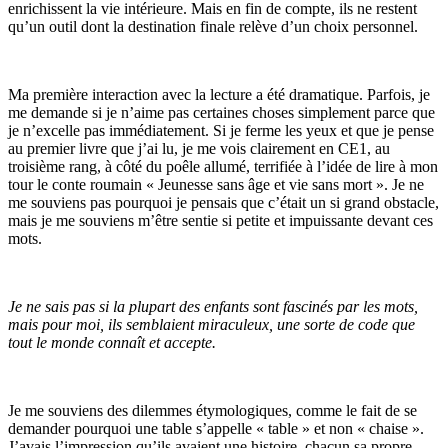
enrichissent la vie intérieure. Mais en fin de compte, ils ne restent
qu’un outil dont la destination finale relève d’un choix personnel.
Ma première interaction avec la lecture a été dramatique. Parfois, je
me demande si je n’aime pas certaines choses simplement parce que
je n’excelle pas immédiatement. Si je ferme les yeux et que je pense
au premier livre que j’ai lu, je me vois clairement en CE1, au
troisième rang, à côté du poêle allumé, terrifiée à l’idée de lire à mon
tour le conte roumain « Jeunesse sans âge et vie sans mort ». Je ne
me souviens pas pourquoi je pensais que c’était un si grand obstacle,
mais je me souviens m’être sentie si petite et impuissante devant ces
mots.
Je ne sais pas si la plupart des enfants sont fascinés par les mots,
mais pour moi, ils semblaient miraculeux, une sorte de code que
tout le monde connaît et accepte.
Je me souviens des dilemmes étymologiques, comme le fait de se
demander pourquoi une table s’appelle « table » et non « chaise ».
J’avais l’impression qu’ils avaient une histoire, chacun sa propre