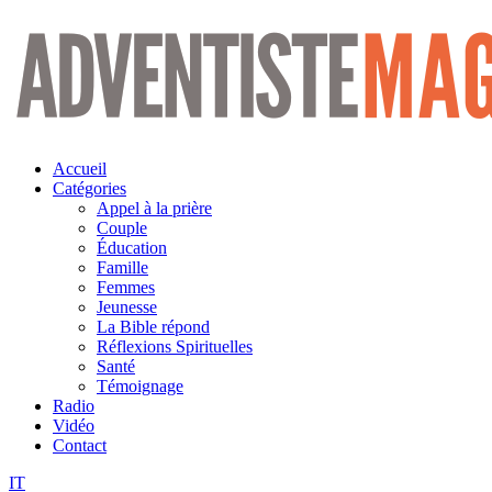
Aller
au
contenu
Accueil
Catégories
Appel à la prière
Couple
Éducation
Famille
Femmes
Jeunesse
La Bible répond
Réflexions Spirituelles
Santé
Témoignage
Radio
Vidéo
Contact
IT