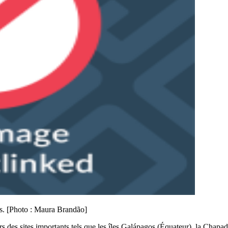
res. [Photo : Maura Brandão]
s sites importants tels que les îles Galápagos (Équateur), la Chapada 