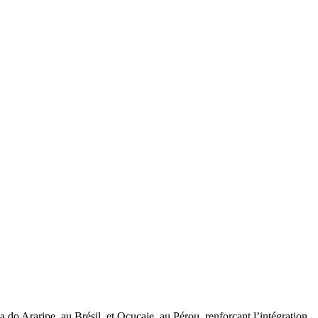
do Araripe, au Brésil, et Ocucaje, au Pérou, renforçant l’intégration