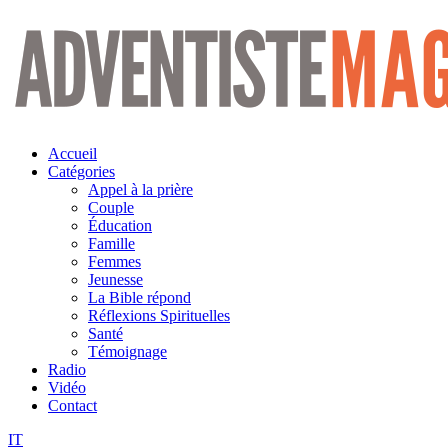
Aller
au
contenu
Accueil
Catégories
Appel à la prière
Couple
Éducation
Famille
Femmes
Jeunesse
La Bible répond
Réflexions Spirituelles
Santé
Témoignage
Radio
Vidéo
Contact
IT