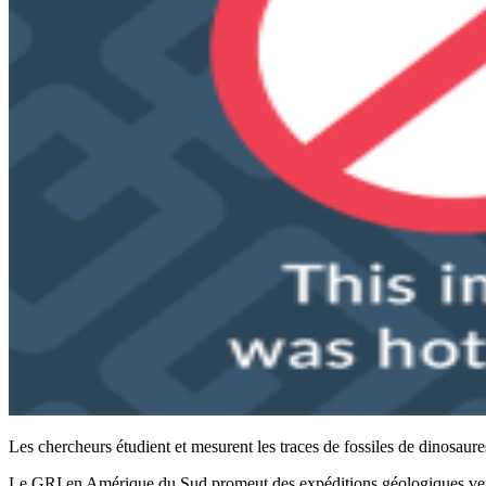
Les chercheurs étudient et mesurent les traces de fossiles de dinosau
Le GRI en Amérique du Sud promeut des expéditions géologiques vers de