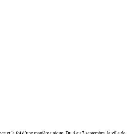
ce et la foi d’une manière unique. Du 4 au 7 septembre, la ville de