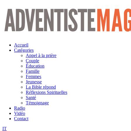
Aller
au
contenu
Accueil
Catégories
Appel à la prière
Couple
Éducation
Famille
Femmes
Jeunesse
La Bible répond
Réflexions Spirituelles
Santé
Témoignage
Radio
Vidéo
Contact
IT