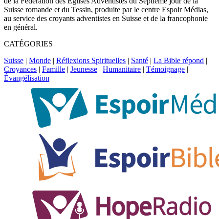
de la Fédération des Églises Adventistes du Septième jour de la
Suisse romande et du Tessin, produite par le centre Espoir Médias,
au service des croyants adventistes en Suisse et de la francophonie
en général.
CATÉGORIES
Suisse
|
Monde
|
Réflexions Spirituelles
|
Santé
|
La Bible répond
|
Croyances
|
Famille
|
Jeunesse
|
Humanitaire
|
Témoignage
|
Évangélisation