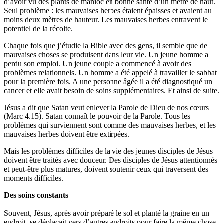
d’avoir vu des plants de manioc en bonne santé d’un mètre de haut.
Seul problème : les mauvaises herbes étaient épaisses et avaient au
moins deux mètres de hauteur. Les mauvaises herbes entravent le
potentiel de la récolte.
Chaque fois que j’étudie la Bible avec des gens, il semble que de
mauvaises choses se produisent dans leur vie. Un jeune homme a
perdu son emploi. Un jeune couple a commencé à avoir des
problèmes relationnels. Un homme a été appelé à travailler le sabbat
pour la première fois. A une personne âgée il a été diagnostiqué un
cancer et elle avait besoin de soins supplémentaires. Et ainsi de suite.
Jésus a dit que Satan veut enlever la Parole de Dieu de nos cœurs
(Marc 4.15). Satan connaît le pouvoir de la Parole. Tous les
problèmes qui surviennent sont comme des mauvaises herbes, et les
mauvaises herbes doivent être extirpées.
Mais les problèmes difficiles de la vie des jeunes disciples de Jésus
doivent être traités avec douceur. Des disciples de Jésus attentionnés
et peut-être plus matures, doivent soutenir ceux qui traversent des
moments difficiles.
Des soins constants
Souvent, Jésus, après avoir préparé le sol et planté la graine en un
endroit, se déplaçait vers d’autres endroits pour faire la même chose