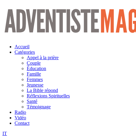
Aller
au
contenu
Accueil
Catégories
Appel à la prière
Couple
Éducation
Famille
Femmes
Jeunesse
La Bible répond
Réflexions Spirituelles
Santé
Témoignage
Radio
Vidéo
Contact
IT