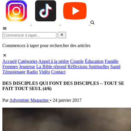
Commencez à taper pour rechercher des articles
Accueil
Catégories
Appel à la prière
Couple
Éducation
Famille
Femmes
Jeunesse
La Bible répond
Réflexions Spirituelles
Santé
Témoignage
Radio
Vidéo
Contact
DES DISCIPLES QUI FONT DES DISCIPLES – TOUT SE
FAIT TOUT SEUL (4/6)
Par
Adventiste Magazine
•
24 janvier 2017