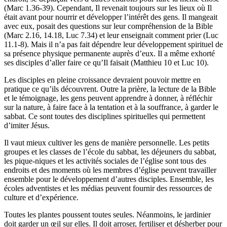
(Marc 1.36-39). Cependant, Il revenait toujours sur les lieux où Il
était avant pour nourrir et développer l’intérêt des gens. Il mangeait
avec eux, posait des questions sur leur compréhension de la Bible
(Marc 2.16, 14.18, Luc 7.34) et leur enseignait comment prier (Luc
11.1-8). Mais il n’a pas fait dépendre leur développement spirituel de
sa présence physique permanente auprès d’eux. Il a même exhorté
ses disciples d’aller faire ce qu’Il faisait (Matthieu 10 et Luc 10).
Les disciples en pleine croissance devraient pouvoir mettre en
pratique ce qu’ils découvrent. Outre la prière, la lecture de la Bible
et le témoignage, les gens peuvent apprendre à donner, à réfléchir
sur la nature, à faire face à la tentation et à la souffrance, à garder le
sabbat. Ce sont toutes des disciplines spirituelles qui permettent
d’imiter Jésus.
Il vaut mieux cultiver les gens de manière personnelle. Les petits
groupes et les classes de l’école du sabbat, les déjeuners du sabbat,
les pique-niques et les activités sociales de l’église sont tous des
endroits et des moments où les membres d’église peuvent travailler
ensemble pour le développement d’autres disciples. Ensemble, les
écoles adventistes et les médias peuvent fournir des ressources de
culture et d’expérience.
Toutes les plantes poussent toutes seules. Néanmoins, le jardinier
doit garder un œil sur elles. Il doit arroser, fertiliser et désherber pour