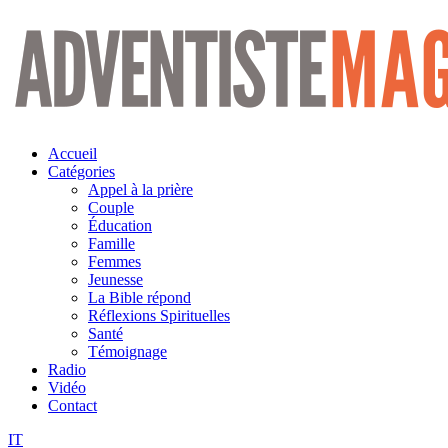
Aller
au
contenu
Accueil
Catégories
Appel à la prière
Couple
Éducation
Famille
Femmes
Jeunesse
La Bible répond
Réflexions Spirituelles
Santé
Témoignage
Radio
Vidéo
Contact
IT