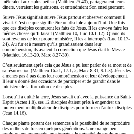
mêleraient aux «plus petits» (Matthieu 25.40), partageraient leurs
dîners, verraient les guérisons, et entendraient Son enseignement.
Suivre Jésus signifiait suivre Jésus partout et observer comment Il
vivait. C’est ce que signifie être un disciple aujourd’hui. Une fois
que ces disciples connurent les faits de Jésus, Il les envoya faire les
mêmes choses qu’Il faisait (Matthieu 10, Luc 10.1-12). Quand ils
sont revenus de leur propre ministère, Il les a interrogés (Luc 10.17-
24). Au fur et à mesure qu’ils grandissaient dans leur
compréhension, ils avaient la conviction que Jésus était le Messie
(Matthieu 16.13-20, Marc 8.27-30).
C’est seulement après cela que Jésus a pu leur parler de sa mort et de
sa résurrection (Matthieu 16.21, 17.1, 2, Marc 8.31, 9.1-3). Jésus les
a menés pas à pas dans leur compréhension et leur développement.
Il leur a donné des occasions de participer et de grandir dans le
ministère de la formation de disciples.
Lorsqu’il a quitté la terre, Jésus savait qu’avec la puissance du Saint-
Esprit (Actes 1.8), ses 12 disciples étaient prêts à engendrer un
mouvement multiplicateur de disciples pour former d’autres disciples
(Jean 14.16).
Chaque plante portant des semences a la possibilité de se reproduire
des milliers de fois en quelques générations. Une orange peut
produire une orangeraie, une tomate a le potentiel de produire une