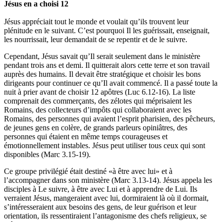
Jésus en a choisi 12
Jésus appréciait tout le monde et voulait qu’ils trouvent leur
plénitude en le suivant. C’est pourquoi Il les guérissait, enseignait,
les nourrissait, leur demandait de se repentir et de le suivre.
Cependant, Jésus savait qu’Il serait seulement dans le ministère
pendant trois ans et demi. Il quitterait alors cette terre et son travail
auprès des humains. Il devait être stratégique et choisir les bons
dirigeants pour continuer ce qu’Il avait commencé. Il a passé toute la
nuit à prier avant de choisir 12 apôtres (Luc 6.12-16). La liste
comprenait des commerçants, des zélotes qui méprisaient les
Romains, des collecteurs d’impôts qui collaboraient avec les
Romains, des personnes qui avaient l’esprit pharisien, des pêcheurs,
de jeunes gens en colère, de grands parleurs opiniâtres, des
personnes qui étaient en même temps courageuses et
émotionnellement instables. Jésus peut utiliser tous ceux qui sont
disponibles (Marc 3.15-19).
Ce groupe privilégié était destiné «à être avec lui» et à
l’accompagner dans son ministère (Marc 3.13-14). Jésus appela les
disciples à Le suivre, à être avec Lui et à apprendre de Lui. Ils
verraient Jésus, mangeraient avec lui, dormiraient là où il dormait,
s’intéresseraient aux besoins des gens, de leur guérison et leur
orientation, ils ressentiraient l’antagonisme des chefs religieux, se