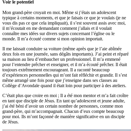
Voir le potentiel
Mon grand-père croyait en moi. Même si j’étais un adolescent
typique à certains moments, et que je faisais ce que je voulais (je ne
vous dis pas ce que cela impliquait), il s’est souvent assis avec moi,
il m’écoutait en me demandant comment j’allais et il voulait
connaître mes idées sur divers sujets concernant l’église ou le
monde. Il m’a écouté comme si mon opinion importait.
Il me laissait conduire sa voiture (même après que je l’aie abîmée
deux fois en une journée, sans dégâts importants). J’ai peint et réparé
sa maison au lieu d’embaucher un professionnel. Il m’a emmené
pour l’entendre prêcher et enseigner, et il m’a écouté prêcher. Il était
toujours extrêmement encourageant. Il a raconté beaucoup
d’expériences personnelles qui m’ont fait réfléchir et grandir. Il s’est
même arrangé une fois pour que j’enseigne dans ses classes au
Collège d’Avondale quand il était loin pour participer à des ateliers.
C’était plus que croire en moi ; Il a été mon mentor et m’a fait croître
en tant que disciple de Jésus. En tant qu’adolescent et jeune adulte,
j’ai été béni d’avoir un certain nombre de personnes, comme mon
grand-père, qui m’accompagnait. Chacun d’eux compte beaucoup
pour moi. Ils m’ont façonné de manière significative en un disciple
de Jésus.