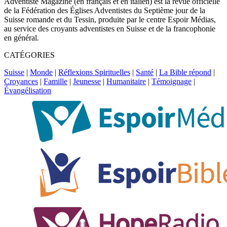
Adventiste Magazine (en français et en italien) est la revue officielle
de la Fédération des Églises Adventistes du Septième jour de la
Suisse romande et du Tessin, produite par le centre Espoir Médias,
au service des croyants adventistes en Suisse et de la francophonie
en général.
CATÉGORIES
Suisse
|
Monde
|
Réflexions Spirituelles
|
Santé
|
La Bible répond
|
Croyances
|
Famille
|
Jeunesse
|
Humanitaire
|
Témoignage
|
Évangélisation