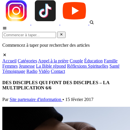
Commencez à taper pour rechercher des articles
Accueil
Catégories
Appel à la prière
Couple
Éducation
Famille
Femmes
Jeunesse
La Bible répond
Réflexions Spirituelles
Santé
Témoignage
Radio
Vidéo
Contact
DES DISCIPLES QUI FONT DES DISCIPLES – LA
MULTIPLICATION 6/6
Par
Site partenaire d'information
•
15 février 2017