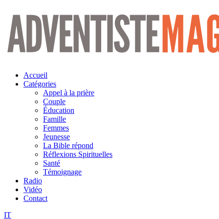
Aller
au
contenu
Accueil
Catégories
Appel à la prière
Couple
Éducation
Famille
Femmes
Jeunesse
La Bible répond
Réflexions Spirituelles
Santé
Témoignage
Radio
Vidéo
Contact
IT