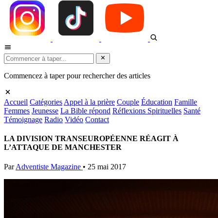
Commencez à taper pour rechercher des articles
Accueil
Catégories
Appel à la prière
Couple
Éducation
Famille
Femmes
Jeunesse
La Bible répond
Réflexions Spirituelles
Santé
Témoignage
Radio
Vidéo
Contact
LA DIVISION TRANSEUROPÉENNE RÉAGIT À
L’ATTAQUE DE MANCHESTER
Par
Adventiste Magazine
•
25 mai 2017