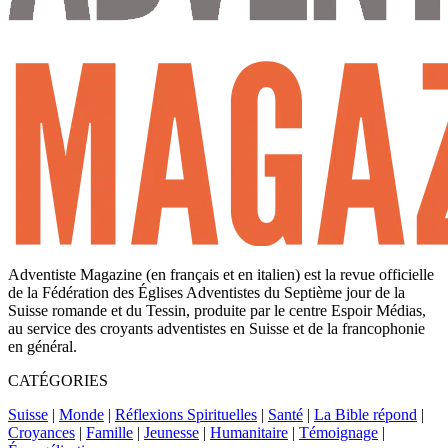
Adventiste Magazine (en français et en italien) est la revue officielle
de la Fédération des Églises Adventistes du Septième jour de la
Suisse romande et du Tessin, produite par le centre Espoir Médias,
au service des croyants adventistes en Suisse et de la francophonie
en général.
CATÉGORIES
Suisse
|
Monde
|
Réflexions Spirituelles
|
Santé
|
La Bible répond
|
Croyances
|
Famille
|
Jeunesse
|
Humanitaire
|
Témoignage
|