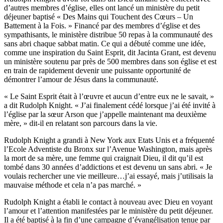
d’autres membres d’église, elles ont lancé un ministère du petit
déjeuner baptisé « Des Mains qui Touchent des Cœurs – Un
Battement à la Fois. » Financé par des membres d’église et des
sympathisants, le ministère distribue 50 repas à la communauté des
sans abri chaque sabbat matin. Ce qui a débuté comme une idée,
comme une inspiration du Saint Esprit, dit Jacinta Grant, est devenu
un ministère soutenu par près de 500 membres dans son église et est
en train de rapidement devenir une puissante opportunité de
démontrer l’amour de Jésus dans la communauté.
« Le Saint Esprit était à l’œuvre et aucun d’entre eux ne le savait, »
a dit Rudolph Knight. « J’ai finalement cédé lorsque j’ai été invité à
l’église par la sœur Arson que j’appelle maintenant ma deuxième
mère, » dit-il en relatant son parcours dans la vie.
Rudolph Knight a grandi à New York aux Etats Unis et a fréquenté
l’Ecole Adventiste du Bronx sur l’Avenue Washington, mais après
la mort de sa mère, une femme qui craignait Dieu, il dit qu’il est
tombé dans 30 années d’addictions et est devenu un sans abri. « Je
voulais rechercher une vie meilleure…j’ai essayé, mais j’utilisais la
mauvaise méthode et cela n’a pas marché. »
Rudolph Knight a établi le contact à nouveau avec Dieu en voyant
l’amour et l’attention manifestées par le ministère du petit déjeuner.
Il a été baptisé à la fin d’une campagne d’évangélisation tenue par