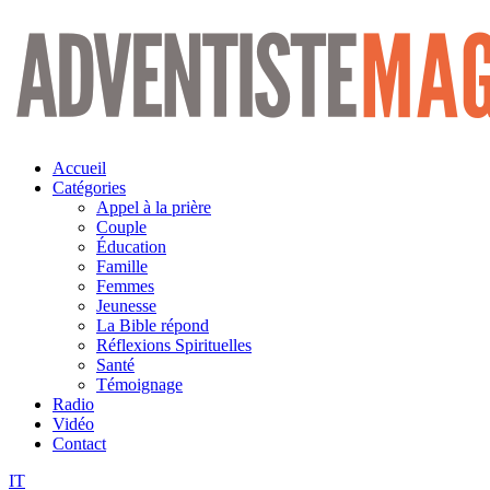
Aller
au
contenu
Accueil
Catégories
Appel à la prière
Couple
Éducation
Famille
Femmes
Jeunesse
La Bible répond
Réflexions Spirituelles
Santé
Témoignage
Radio
Vidéo
Contact
IT