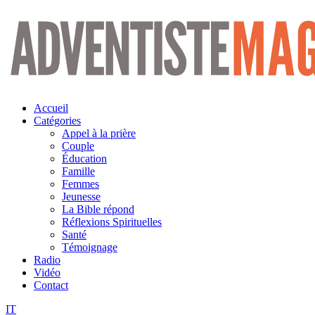
Aller
au
contenu
Accueil
Catégories
Appel à la prière
Couple
Éducation
Famille
Femmes
Jeunesse
La Bible répond
Réflexions Spirituelles
Santé
Témoignage
Radio
Vidéo
Contact
IT