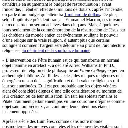
cathédrale en augmentant le budget de restructuration : avant
l’incendie, il était en effet de 6 millions de dollars ; après l’incendie,
on parle d’un budget qui atteindra
1 milliard de dollars
. De plus,
selon l’optimiste président français Emmanuel Macron, ces travaux
de reconstruction seront achevés dans cinq ans. Mais, à quelques
jours seulement de la commémoration de la résurrection de Jésus par
les chrétiens du monde entier, cet événement souligne le pouvoir
d’une relique sur la vraie religion, d’autant plus que certains
soulignent comment l’argent sera détourné au profit de l’architecture
religieuse,
au détriment de la souffrance humaine
.
« L’intervention de l’être humain est ce qui transforme un normal
objet inanimé en artefact », a déclaré Alfred Williams Jr, Ph.D.,
professeur de religion et de philosophie au
Paine College
, expert en
archéologie biblique. Au fil des siècles, des reliques religieuses ont
émergé en raison de la signification et de la valeur religieuses qui
leur sont attribuées. Et il est peu probable que les objets vénérés
aient été considérés dignes d’une telle considération au moment de
leur création ou de leur utilisation. En fait, les soldats romains et
Pilate n’auraient certainement pas vu une couronne d’épines comme
objet saint ou précieux ; au contraire, leurs intentions étaient
justement opposées.
Après le siècle des Lumières, comme dans notre monde
postmoderne, les preuves concrètes et les découvertes visibles sont