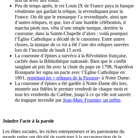
afin de lever des fonds.
Peu de temps après, le roi Louis IX de France paya la banque
vénitienne qui gardait la relique, la revendiquant pour la
France. On dit que le monarque l’a revendiquée, ainsi que
d’autres reliques, et que, lors d’une humble célébration, il
marcha pieds nus, vêtu d’une simple tunique, derrière la
couronne, dans la Sainte-Chapelle d’alors ; voilà pourquoi
l’Église Catholique a décidé de le canoniser. Entre autres
choses, la tunique de ce roi a été l’une des reliques sauvées
lors de l’incendie de lundi 15 avril.
La couronne d’épines a survécu à la Révolution française,
cachée dans la Bibliothèque nationale. Bien que le conflit
sanglant ait pris fin avec la chute du pape en 1798, Napoléon
Bonaparte Ier signa un pacte avec l’Eglise Catholique en
1801,
remettant les « reliques de la Passion
» à Notre Dame.
La couronne d’épines a été gardée à Notre-Dame dès lors,
montrée aux fidèles le premier vendredi de chaque mois et
tous les vendredis du Carême, jusqu’à ce qu’elle soit sauvée
du tragique incendie par
Jean-Marc Fournier, un prêtre
.
Joindre l’acte à la parole
Les élites sociales, les riches entrepreneurs et les paroissiens du
monde entier ont décidé de participer à la reconstruction de la