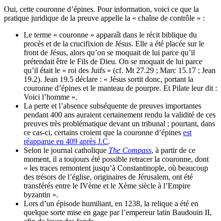
Oui, cette couronne d’épines. Pour information, voici ce que la
pratique juridique de la preuve appelle la « chaîne de contrôle » :
Le terme « couronne » apparaît dans le récit biblique du
procès et de la crucifixion de Jésus. Elle a été placée sur le
front de Jésus, alors qu’on se moquait de lui parce qu’il
prétendait être le Fils de Dieu. On se moquait de lui parce
qu’il était le « roi des Juifs » (cf. Mt 27.29 ; Marc 15.17 ; Jean
19.2). Jean 19.5 déclare : « Jésus sortit donc, portant la
couronne d’épines et le manteau de pourpre. Et Pilate leur dit :
Voici l’homme ».
La perte et l’absence subséquente de preuves importantes
pendant 400 ans auraient certainement rendu la validité de ces
preuves très problématique devant un tribunal ; pourtant, dans
ce cas-ci, certains croient que la couronne d’épines
est
réapparue en 409 après J.C
.
Selon le journal catholique
The Compass
, à partir de ce
moment, il a toujours été possible retracer la couronne, dont
« les traces remontent jusqu’à Constantinople, où beaucoup
des trésors de l’église, originaires de Jérusalem, ont été
transférés entre le IVème et le Xème siècle à l’Empire
byzantin ».
Lors d’un épisode humiliant, en 1238, la relique a été en
quelque sorte mise en gage par l’empereur latin Baudouin II,