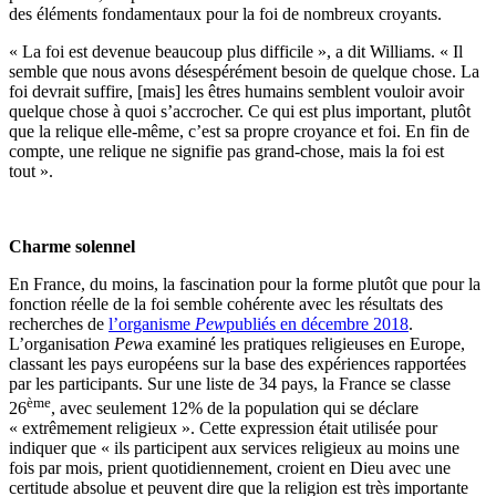
des éléments fondamentaux pour la foi de nombreux croyants.
« La foi est devenue beaucoup plus difficile », a dit Williams. « Il
semble que nous avons désespérément besoin de quelque chose. La
foi devrait suffire, [mais] les êtres humains semblent vouloir avoir
quelque chose à quoi s’accrocher. Ce qui est plus important, plutôt
que la relique elle-même, c’est sa propre croyance et foi. En fin de
compte, une relique ne signifie pas grand-chose, mais la foi est
tout ».
Charme solennel
En France, du moins, la fascination pour la forme plutôt que pour la
fonction réelle de la foi semble cohérente avec les résultats des
recherches de
l’organisme
Pew
publiés en décembre 2018
.
L’organisation
Pew
a examiné les pratiques religieuses en Europe,
classant les pays européens sur la base des expériences rapportées
par les participants. Sur une liste de 34 pays, la France se classe
ème
26
, avec seulement 12% de la population qui se déclare
« extrêmement religieux ». Cette expression était utilisée pour
indiquer que « ils participent aux services religieux au moins une
fois par mois, prient quotidiennement, croient en Dieu avec une
certitude absolue et peuvent dire que la religion est très importante