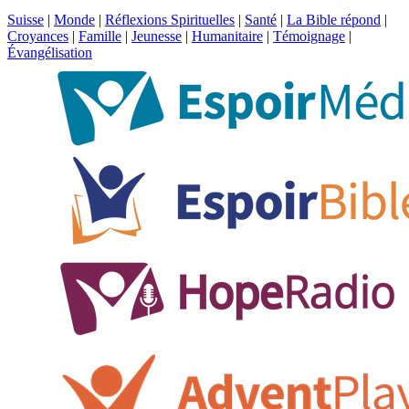
Suisse
|
Monde
|
Réflexions Spirituelles
|
Santé
|
La Bible répond
|
Croyances
|
Famille
|
Jeunesse
|
Humanitaire
|
Témoignage
|
Évangélisation