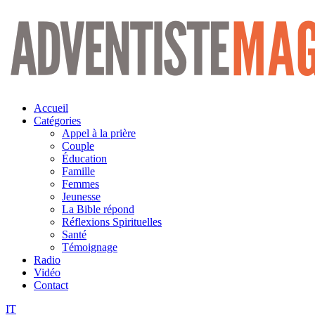
Aller
au
contenu
Accueil
Catégories
Appel à la prière
Couple
Éducation
Famille
Femmes
Jeunesse
La Bible répond
Réflexions Spirituelles
Santé
Témoignage
Radio
Vidéo
Contact
IT