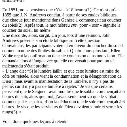
termine-t-il ?
En 1851, nous pensions que c’était à 18 heures(1). Ce n’est qu’en
1855 que J. N. Andrews conclut, à partir de ses études bibliques,
que chaque jour mentionné dans Genèse 1 commençait au coucher
du soleil(2). Après tout, le mot hébreu
erev
pour « soir » signifie le
coucher du soleil lui-même.
Une discorde, alors, surgit. Un jour, lors d’une réunion, John
Andrews présenta son étude biblique sur cette question.
Convaincus, les participants votèrent en faveur du coucher du soleil
comme marque des limites du sabbat. Quatre jours plus tard, Ellen
White reçut la confirmation de cette conclusion dans une vision. Elle
demanda alors à l’ange avec qui elle conversait pourquoi un tel
malentendu s’était produit.
« L’ange dit : “Si la lumière jaillit, et que cette lumière est mise de
côté ou rejetée, alors vient la condamnation et la désapprobation de
Dieu ; mais avant la manifestation de la lumière, il n’y a pas de
péché, car il n’y a pas de lumière à rejeter.” Je vis que certains
pensaient que le Seigneur avait montré que le sabbat commençait à 6
heures du soir, alors que moi, j’avais seulement vu que le sabbat
commençait « le soir », d’où la déduction que le soir commençait à 6
heures. Je vis que les serviteurs de Dieu devaient s’unir et serrer les
rangs(3). »
Voici donc quelques leçons à retenir.