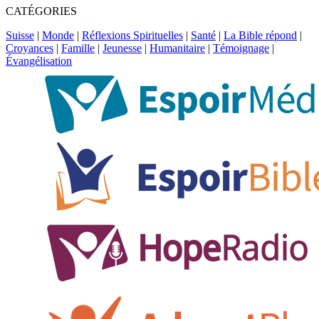
CATÉGORIES
Suisse
|
Monde
|
Réflexions Spirituelles
|
Santé
|
La Bible répond
|
Croyances
|
Famille
|
Jeunesse
|
Humanitaire
|
Témoignage
|
Évangélisation