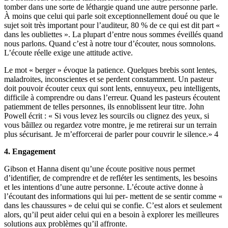
tomber dans une sorte de léthargie quand une autre personne parle.
À moins que celui qui parle soit exceptionnellement doué ou que le
sujet soit très important pour l’auditeur, 80 % de ce qui est dit part «
dans les oubliettes ». La plupart d’entre nous sommes éveillés quand
nous parlons. Quand c’est à notre tour d’écouter, nous somnolons.
L’écoute réelle exige une attitude active.
Le mot « berger » évoque la patience. Quelques brebis sont lentes,
maladroites, inconscientes et se perdent constamment. Un pasteur
doit pouvoir écouter ceux qui sont lents, ennuyeux, peu intelligents,
difficile à comprendre ou dans l’erreur. Quand les pasteurs écoutent
patiemment de telles personnes, ils ennoblissent leur titre. John
Powell écrit : « Si vous levez les sourcils ou clignez des yeux, si
vous bâillez ou regardez votre montre, je me retirerai sur un terrain
plus sécurisant. Je m’efforcerai de parler pour couvrir le silence.» 4
4. Engagement
Gibson et Hanna disent qu’une écoute positive nous permet
d’identifier, de comprendre et de refléter les sentiments, les besoins
et les intentions d’une autre personne. L’écoute active donne à
l’écoutant des informations qui lui per- mettent de se sentir comme «
dans les chaussures » de celui qui se confie. C’est alors et seulement
alors, qu’il peut aider celui qui en a besoin à explorer les meilleures
solutions aux problèmes qu’il affronte.