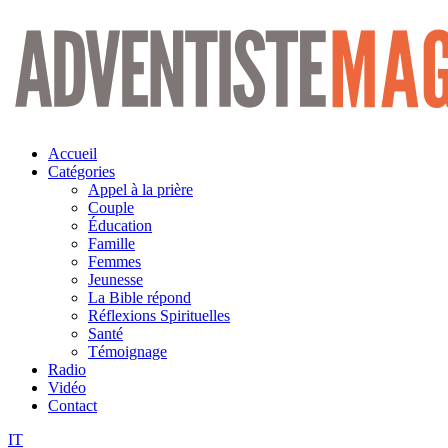
Aller
au
contenu
Accueil
Catégories
Appel à la prière
Couple
Éducation
Famille
Femmes
Jeunesse
La Bible répond
Réflexions Spirituelles
Santé
Témoignage
Radio
Vidéo
Contact
IT