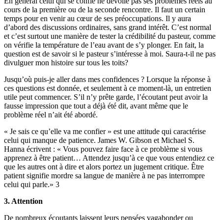
En général celui qui se confie ne dévoile pas ses problèmes réels au
cours de la première ou de la seconde rencontre. Il faut un certain
temps pour en venir au cœur de ses préoccupations. Il y aura
d’abord des discussions ordinaires, sans grand intérêt. C’est normal
et c’est surtout une manière de tester la crédibilité du pasteur, comme
on vérifie la température de l’eau avant de s’y plonger. En fait, la
question est de savoir si le pasteur s’intéresse à moi. Saura-t-il ne pas
divulguer mon histoire sur tous les toits?
Jusqu’où puis-je aller dans mes confidences ? Lorsque la réponse à
ces questions est donnée, et seulement à ce moment-là, un entretien
utile peut commencer. S’il n’y prête garde, l’écoutant peut avoir la
fausse impression que tout a déjà été dit, avant même que le
problème réel n’ait été abordé.
« Je sais ce qu’elle va me confier » est une attitude qui caractérise
celui qui manque de patience. James W. Gibson et Michael S.
Hanna écrivent : « Vous pouvez faire face à ce problème si vous
apprenez à être patient… Attendez jusqu’à ce que vous entendiez ce
que les autres ont à dire et alors portez un jugement critique. Être
patient signifie mordre sa langue de manière à ne pas interrompre
celui qui parle.» 3
3. Attention
De nombreux écoutants laissent leurs pensées vagabonder ou