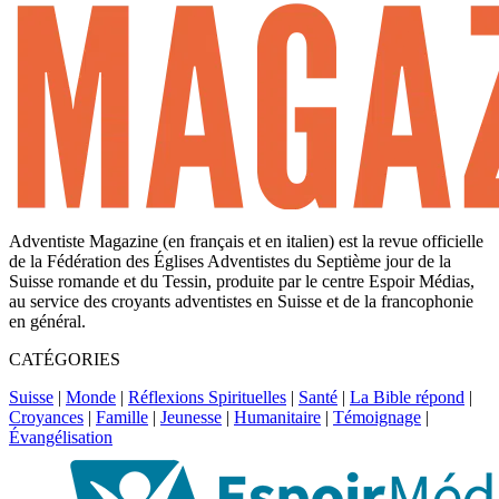
Adventiste Magazine (en français et en italien) est la revue officielle
de la Fédération des Églises Adventistes du Septième jour de la
Suisse romande et du Tessin, produite par le centre Espoir Médias,
au service des croyants adventistes en Suisse et de la francophonie
en général.
CATÉGORIES
Suisse
|
Monde
|
Réflexions Spirituelles
|
Santé
|
La Bible répond
|
Croyances
|
Famille
|
Jeunesse
|
Humanitaire
|
Témoignage
|
Évangélisation