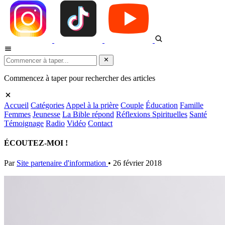
Commencez à taper pour rechercher des articles
Accueil
Catégories
Appel à la prière
Couple
Éducation
Famille
Femmes
Jeunesse
La Bible répond
Réflexions Spirituelles
Santé
Témoignage
Radio
Vidéo
Contact
ÉCOUTEZ-MOI !
Par
Site partenaire d'information
•
26 février 2018