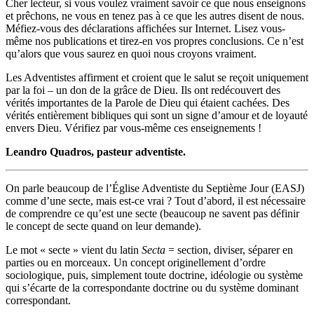
Cher lecteur, si vous voulez vraiment savoir ce que nous enseignons
et prêchons, ne vous en tenez pas à ce que les autres disent de nous.
Méfiez-vous des déclarations affichées sur Internet. Lisez vous-
même nos publications et tirez-en vos propres conclusions. Ce n’est
qu’alors que vous saurez en quoi nous croyons vraiment.
Les Adventistes affirment et croient que le salut se reçoit uniquement
par la foi – un don de la grâce de Dieu. Ils ont redécouvert des
vérités importantes de la Parole de Dieu qui étaient cachées. Des
vérités entièrement bibliques qui sont un signe d’amour et de loyauté
envers Dieu. Vérifiez par vous-même ces enseignements !
Leandro Quadros, pasteur adventiste.
On parle beaucoup de l’Église Adventiste du Septième Jour (EASJ)
comme d’une secte, mais est-ce vrai ? Tout d’abord, il est nécessaire
de comprendre ce qu’est une secte (beaucoup ne savent pas définir
le concept de secte quand on leur demande).
Le mot « secte » vient du latin
Secta
= section, diviser, séparer en
parties ou en morceaux. Un concept originellement d’ordre
sociologique, puis, simplement toute doctrine, idéologie ou système
qui s’écarte de la correspondante doctrine ou du système dominant
correspondant.