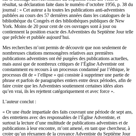
résultat, sa déclaration faite dans le numéro d’octobre 1956, p. 38 du
journal : « Cet auteur a lu toutes les publications anti-adventistes
publiées au cours des 57 dernières années dans les catalogues de la
bibliothèque du Congrès et des bibliothèques publiques de New
York. Moins de 20 pour cent de ces ouvrages sont à jour ou
contiennent la position exacte des Adventistes du Septième Jour telle
que prêchée et publiée aujourd’hui.
Mes recherches m’ont permis de découvrir que non seulement de
nombreuses citations mensongères relatives aux premières
publications adventistes ont été purgées des publications actuelles,
mais aussi que de nombreux critiques de l’Église Adventiste ont
constamment eu recours à un processus condamné par l’éthique, le
processus dit de « l’ellipse » qui consiste à supprimer une partie de
phrase et parfois de paragraphes entiers entre deux périodes, afin de
faire croire que les Adventistes soutiennent certaines idées alors
qu’en vrai, ils les rejettent catégoriquement et avec force ».
L’auteur conclut :
« Or une étude impartiale des faits couvrant une période de sept ans,
des entretiens avec des responsables de l’Église Adventiste, et
surtout la lecture d’une multitude de publications adventistes et de
publications à leur encontre, m’ont amené, en tant que chercheur, à
croire qu’un réexamen de la croyance Adventiste du Septième Jour