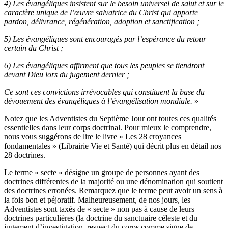
4) Les évangéliques insistent sur le besoin universel de salut et sur le
caractère unique de l’œuvre salvatrice du Christ qui apporte
pardon, délivrance, régénération, adoption et sanctification ;
5) Les évangéliques sont encouragés par l’espérance du retour
certain du Christ ;
6) Les évangéliques affirment que tous les peuples se tiendront
devant Dieu lors du jugement dernier ;
Ce sont ces convictions irrévocables qui constituent la base du
dévouement des évangéliques à l’évangélisation mondiale.
»
Notez que les Adventistes du Septième Jour ont toutes ces qualités
essentielles dans leur corps doctrinal. Pour mieux le comprendre,
nous vous suggérons de lire le livre « Les 28 croyances
fondamentales » (Librairie Vie et Santé) qui décrit plus en détail nos
28 doctrines.
Le terme « secte » désigne un groupe de personnes ayant des
doctrines différentes de la majorité ou une dénomination qui soutient
des doctrines erronées. Remarquez que le terme peut avoir un sens à
la fois bon et péjoratif. Malheureusement, de nos jours, les
Adventistes sont taxés de « secte » non pas à cause de leurs
doctrines particulières (la doctrine du sanctuaire céleste et du
jugement d’investigation, respect du corps comme signe de