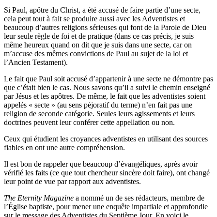
Si Paul, apôtre du Christ, a été accusé de faire partie d’une secte,
cela peut tout à fait se produire aussi avec les Adventistes et
beaucoup d’autres religions sérieuses qui font de la Parole de Dieu
leur seule règle de foi et de pratique (dans ce cas précis, je suis
même heureux quand on dit que je suis dans une secte, car on
m’accuse des mêmes convictions de Paul au sujet de la loi et
l’Ancien Testament).
Le fait que Paul soit accusé d’appartenir à une secte ne démontre pas
que c’était bien le cas. Nous savons qu’il a suivi le chemin enseigné
par Jésus et les apôtres. De même, le fait que les adventistes soient
appelés « secte » (au sens péjoratif du terme) n’en fait pas une
religion de seconde catégorie. Seules leurs agissements et leurs
doctrines peuvent leur conférer cette appellation ou non.
Ceux qui étudient les croyances adventistes en utilisant des sources
fiables en ont une autre compréhension.
Il est bon de rappeler que beaucoup d’évangéliques, après avoir
vérifié les faits (ce que tout chercheur sincère doit faire), ont changé
leur point de vue par rapport aux adventistes.
The Eternity Magazine
a nommé un de ses rédacteurs, membre de
l’Église baptiste, pour mener une enquête impartiale et approfondie
sur le message des Adventistes du Septième Jour. En voici le