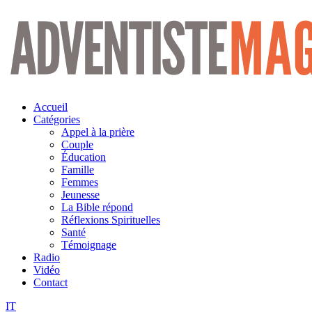
Aller
au
contenu
Accueil
Catégories
Appel à la prière
Couple
Éducation
Famille
Femmes
Jeunesse
La Bible répond
Réflexions Spirituelles
Santé
Témoignage
Radio
Vidéo
Contact
IT