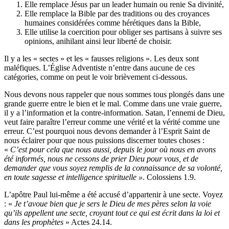
Elle remplace Jésus par un leader humain ou renie Sa divinité,
Elle remplace la Bible par des traditions ou des croyances
humaines considérées comme hérétiques dans la Bible,
Elle utilise la coercition pour obliger ses partisans à suivre ses
opinions, anihilant ainsi leur liberté de choisir.
Il y a les « sectes » et les « fausses religions ». Les deux sont
maléfiques. L’Église Adventiste n’entre dans aucune de ces
catégories, comme on peut le voir brièvement ci-dessous.
Nous devons nous rappeler que nous sommes tous plongés dans une
grande guerre entre le bien et le mal. Comme dans une vraie guerre,
il y a l’information et la contre-information. Satan, l’ennemi de Dieu,
veut faire paraître l’erreur comme une vérité et la vérité comme une
erreur. C’est pourquoi nous devons demander à l’Esprit Saint de
nous éclairer pour que nous puissions discerner toutes choses :
«
C’est pour cela que nous aussi, depuis le jour où nous en avons
été informés, nous ne cessons de prier Dieu pour vous, et de
demander que vous soyez remplis de la connaissance de sa volonté,
en toute sagesse et intelligence spirituelle »
. Colossiens 1.9.
L’apôtre Paul lui-même a été accusé d’appartenir à une secte. Voyez
: «
Je t’avoue bien que je sers le Dieu de mes pères selon la voie
qu’ils appellent une secte, croyant tout ce qui est écrit dans la loi et
dans les prophètes
» Actes 24.14.