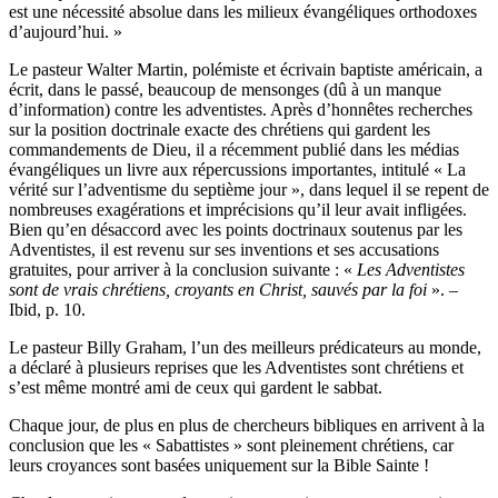
est une nécessité absolue dans les milieux évangéliques orthodoxes
d’aujourd’hui. »
Le pasteur Walter Martin, polémiste et écrivain baptiste américain, a
écrit, dans le passé, beaucoup de mensonges (dû à un manque
d’information) contre les adventistes. Après d’honnêtes recherches
sur la position doctrinale exacte des chrétiens qui gardent les
commandements de Dieu, il a récemment publié dans les médias
évangéliques un livre aux répercussions importantes, intitulé « La
vérité sur l’adventisme du septième jour », dans lequel il se repent de
nombreuses exagérations et imprécisions qu’il leur avait infligées.
Bien qu’en désaccord avec les points doctrinaux soutenus par les
Adventistes, il est revenu sur ses inventions et ses accusations
gratuites, pour arriver à la conclusion suivante : «
Les Adventistes
sont de vrais chrétiens, croyants en Christ, sauvés par la foi
». –
Ibid, p. 10.
Le pasteur Billy Graham, l’un des meilleurs prédicateurs au monde,
a déclaré à plusieurs reprises que les Adventistes sont chrétiens et
s’est même montré ami de ceux qui gardent le sabbat.
Chaque jour, de plus en plus de chercheurs bibliques en arrivent à la
conclusion que les « Sabattistes » sont pleinement chrétiens, car
leurs croyances sont basées uniquement sur la Bible Sainte !