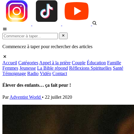
Commencez à taper pour rechercher des articles
Accueil
Catégories
Appel à la prière
Couple
Éducation
Famille
Femmes
Jeunesse
La Bible répond
Réflexions Spirituelles
Santé
Témoignage
Radio
Vidéo
Contact
Élever des enfants… ça fait peur !
Par
Adventist World
•
22 juillet 2020