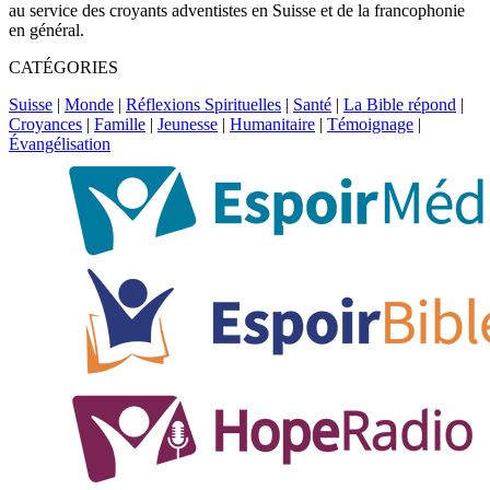
au service des croyants adventistes en Suisse et de la francophonie
en général.
CATÉGORIES
Suisse
|
Monde
|
Réflexions Spirituelles
|
Santé
|
La Bible répond
|
Croyances
|
Famille
|
Jeunesse
|
Humanitaire
|
Témoignage
|
Évangélisation