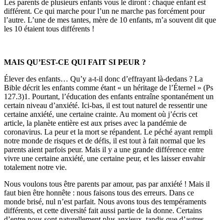
Les parents de plusieurs enfants vous le diront : chaque enfant est
différent. Ce qui marche pour l’un ne marche pas forcément pour
l’autre. L’une de mes tantes, mère de 10 enfants, m’a souvent dit que
les 10 étaient tous différents !
MAIS QU’EST-CE QUI FAIT SI PEUR ?
Élever des enfants… Qu’y a-t-il donc d’effrayant là-dedans ? La
Bible décrit les enfants comme étant « un héritage de l’Éternel » (Ps
127.3)1. Pourtant, l’éducation des enfants entraîne spontanément un
certain niveau d’anxiété. Ici-bas, il est tout naturel de ressentir une
certaine anxiété, une certaine crainte. Au moment où j’écris cet
article, la planète entière est aux prises avec la pandémie de
coronavirus. La peur et la mort se répandent. Le péché ayant rempli
notre monde de risques et de défis, il est tout à fait normal que les
parents aient parfois peur. Mais il y a une grande différence entre
vivre une certaine anxiété, une certaine peur, et les laisser envahir
totalement notre vie.
Nous voulons tous être parents par amour, pas par anxiété ! Mais il
faut bien être honnête : nous faisons tous des erreurs. Dans ce
monde brisé, nul n’est parfait. Nous avons tous des tempéraments
différents, et cette diversité fait aussi partie de la donne. Certains
d’entre nous sont naturellement plus anxieux, tandis que d’autres