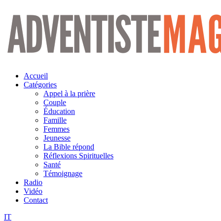
Aller
au
contenu
Accueil
Catégories
Appel à la prière
Couple
Éducation
Famille
Femmes
Jeunesse
La Bible répond
Réflexions Spirituelles
Santé
Témoignage
Radio
Vidéo
Contact
IT