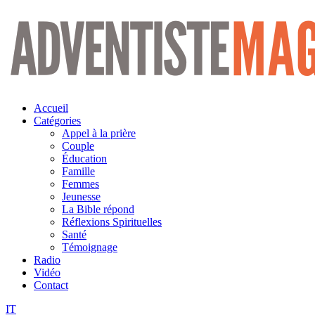
Aller
au
contenu
Accueil
Catégories
Appel à la prière
Couple
Éducation
Famille
Femmes
Jeunesse
La Bible répond
Réflexions Spirituelles
Santé
Témoignage
Radio
Vidéo
Contact
IT