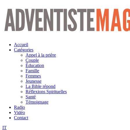
Aller
au
contenu
Accueil
Catégories
Appel à la prière
Couple
Éducation
Famille
Femmes
Jeunesse
La Bible répond
Réflexions Spirituelles
Santé
Témoignage
Radio
Vidéo
Contact
IT