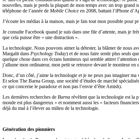
nouvelles, mais je perds la plupart de mon temps avec un trop grand no
téléphone de l’année de
Mobile Choice
en 2008, battant l’iPhone d’A
J’écoute les médias à la maison, mais je fais tout mon possible pour p
Je consulte Facebook quand je suis dans une file d’attente, mais je f
que cela puisse être « une distraction ».
La technologie. Nous pouvons aimer la détester, la blâmer de nous avo
Margalit dans
Psychology Today
) et de nous faire sentir plus seuls 
quelque chose dans ces écrans lumineux qui semble attirer l’attention
j’allume mon ordinateur, mon petit se retrouve devant le moniteur en u
Donc, d’un côté, j’aime la technologie et je ne peux pas imaginer ma v
Et selon The Barna Group, une société d’études de marché spécialisée d
ce qui concerne le paradoxe et non pas l’envie d’être Amish).
Les dernières recherches de
Barna
révèlent que la technologie est la p
monde est plus dangereux » et nomment aussi les « facteurs financiers 
déjà du mal à l’élever au milieu de la technologie.
Génération des pionniers