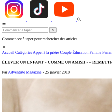
Commencez à taper pour rechercher des articles
Accueil
Catégories
Appel à la prière
Couple
Éducation
Famille
Femm
ÉLEVER UN ENFANT « COMME UN AMISH » – REMETT
Par
Adventiste Magazine
•
25 janvier 2018