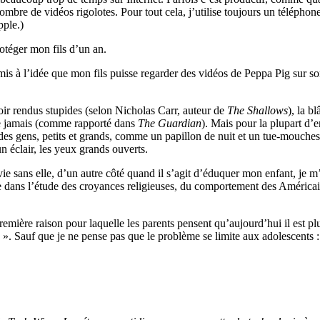
mbre de vidéos rigolotes. Pour tout cela, j’utilise toujours un téléphone
pple.)
rotéger mon fils d’un an.
rémis à l’idée que mon fils puisse regarder des vidéos de Peppa Pig sur
ir rendus stupides (selon Nicholas Carr, auteur de
The Shallows
), la 
que jamais (comme rapporté dans
The Guardian
). Mais pour la plupart d’e
 des gens, petits et grands, comme un papillon de nuit et un tue-mouche
n éclair, les yeux grands ouverts.
ie sans elle, d’un autre côté quand il s’agit d’éduquer mon enfant, je m
ans l’étude des croyances religieuses, du comportement des Américains et 
remière raison pour laquelle les parents pensent qu’aujourd’hui il est plu
». Sauf que je ne pense pas que le problème se limite aux adolescents : i