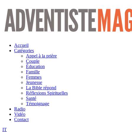
Aller
au
contenu
Accueil
Catégories
Appel à la prière
Couple
Éducation
Famille
Femmes
Jeunesse
La Bible répond
Réflexions Spirituelles
Santé
Témoignage
Radio
Vidéo
Contact
IT