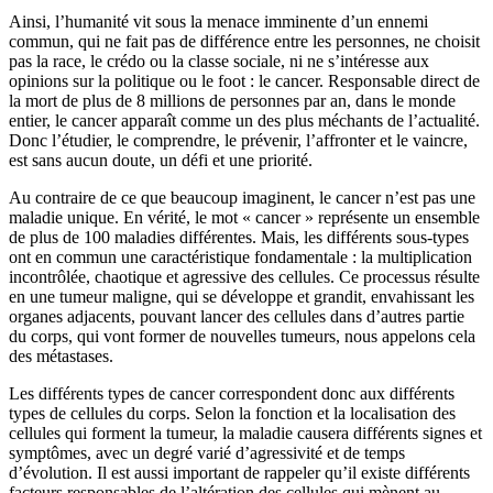
Ainsi, l’humanité vit sous la menace imminente d’un ennemi
commun, qui ne fait pas de différence entre les personnes, ne choisit
pas la race, le crédo ou la classe sociale, ni ne s’intéresse aux
opinions sur la politique ou le foot : le cancer. Responsable direct de
la mort de plus de 8 millions de personnes par an, dans le monde
entier, le cancer apparaît comme un des plus méchants de l’actualité.
Donc l’étudier, le comprendre, le prévenir, l’affronter et le vaincre,
est sans aucun doute, un défi et une priorité.
Au contraire de ce que beaucoup imaginent, le cancer n’est pas une
maladie unique. En vérité, le mot « cancer » représente un ensemble
de plus de 100 maladies différentes. Mais, les différents sous-types
ont en commun une caractéristique fondamentale : la multiplication
incontrôlée, chaotique et agressive des cellules. Ce processus résulte
en une tumeur maligne, qui se développe et grandit, envahissant les
organes adjacents, pouvant lancer des cellules dans d’autres partie
du corps, qui vont former de nouvelles tumeurs, nous appelons cela
des métastases.
Les différents types de cancer correspondent donc aux différents
types de cellules du corps. Selon la fonction et la localisation des
cellules qui forment la tumeur, la maladie causera différents signes et
symptômes, avec un degré varié d’agressivité et de temps
d’évolution. Il est aussi important de rappeler qu’il existe différents
facteurs responsables de l’altération des cellules qui mènent au