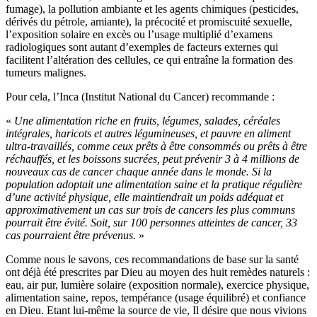
fumage), la pollution ambiante et les agents chimiques (pesticides,
dérivés du pétrole, amiante), la précocité et promiscuité sexuelle,
l’exposition solaire en excès ou l’usage multiplié d’examens
radiologiques sont autant d’exemples de facteurs externes qui
facilitent l’altération des cellules, ce qui entraîne la formation des
tumeurs malignes.
Pour cela, l’Inca (Institut National du Cancer) recommande :
«
Une alimentation riche en fruits, légumes, salades, céréales
intégrales, haricots et autres légumineuses, et pauvre en aliment
ultra-travaillés, comme ceux prêts à être consommés ou prêts à être
réchauffés, et les boissons sucrées, peut prévenir 3 à 4 millions de
nouveaux cas de cancer chaque année dans le monde. Si la
population adoptait une alimentation saine et la pratique régulière
d’une activité physique, elle maintiendrait un poids adéquat et
approximativement un cas sur trois de cancers les plus communs
pourrait être évité. Soit, sur 100 personnes atteintes de cancer, 33
cas pourraient être prévenus.
»
Comme nous le savons, ces recommandations de base sur la santé
ont déjà été prescrites par Dieu au moyen des huit remèdes naturels :
eau, air pur, lumière solaire (exposition normale), exercice physique,
alimentation saine, repos, tempérance (usage équilibré) et confiance
en Dieu. Etant lui-même la source de vie, Il désire que nous vivions