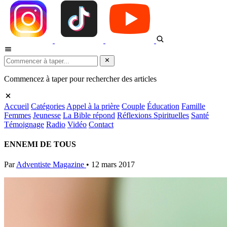
Commencez à taper pour rechercher des articles
Accueil
Catégories
Appel à la prière
Couple
Éducation
Famille
Femmes
Jeunesse
La Bible répond
Réflexions Spirituelles
Santé
Témoignage
Radio
Vidéo
Contact
ENNEMI DE TOUS
Par
Adventiste Magazine
•
12 mars 2017