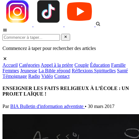
Commencez à taper pour rechercher des articles
Accueil
Catégories
Appel à la prière
Couple
Éducation
Famille
Femmes
Jeunesse
La Bible répond
Réflexions Spirituelles
Santé
Témoignage
Radio
Vidéo
Contact
ENSEIGNER LES FAITS RELIGIEUX À L’ÉCOLE : UN
PROJET LAÏQUE !
Par
BIA Bulletin d'information adventiste
•
30 mars 2017