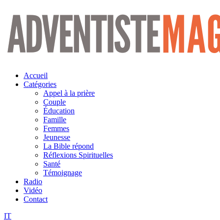
Aller
au
contenu
Accueil
Catégories
Appel à la prière
Couple
Éducation
Famille
Femmes
Jeunesse
La Bible répond
Réflexions Spirituelles
Santé
Témoignage
Radio
Vidéo
Contact
IT