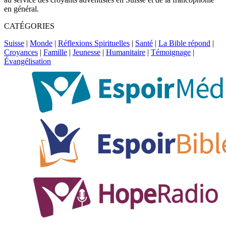
en général.
CATÉGORIES
Suisse
|
Monde
|
Réflexions Spirituelles
|
Santé
|
La Bible répond
|
Croyances
|
Famille
|
Jeunesse
|
Humanitaire
|
Témoignage
|
Évangélisation