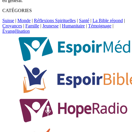
en général.
CATÉGORIES
Suisse
|
Monde
|
Réflexions Spirituelles
|
Santé
|
La Bible répond
|
Croyances
|
Famille
|
Jeunesse
|
Humanitaire
|
Témoignage
|
Évangélisation