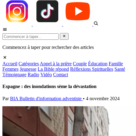
Commencez à taper pour rechercher des articles
Accueil
Catégories
Appel à la prière
Couple
Éducation
Famille
Femmes
Jeunesse
La Bible répond
Réflexions Spirituelles
Santé
Témoignage
Radio
Vidéo
Contact
Espagne : des inondations sème la dévastation
Par
BIA Bulletin d'information adventiste
•
4 novembre 2024