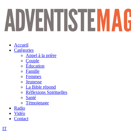
Aller
au
contenu
Accueil
Catégories
Appel à la prière
Couple
Éducation
Famille
Femmes
Jeunesse
La Bible répond
Réflexions Spirituelles
Santé
Témoignage
Radio
Vidéo
Contact
IT