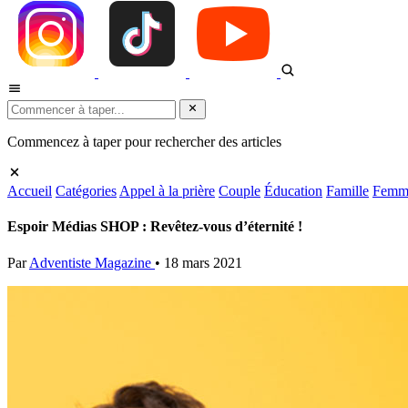
Commencez à taper pour rechercher des articles
Accueil
Catégories
Appel à la prière
Couple
Éducation
Famille
Femm
Espoir Médias SHOP : Revêtez-vous d’éternité !
Par
Adventiste Magazine
•
18 mars 2021