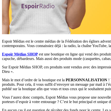
Espoir Médias est le centre médias de la Fédération des églises advent
contemporains. Vous connaissiez déjà : la radio, la chaîne YouTube, l
Espoir Médias SHOP
est une boutique en ligne qui vend des produits 
capuche, débardeurs. Mais aussi des produits mode (casquettes, cabas, s
Sur Espoir Médias SHOP, ces produits sont vendus avec des impressions 
Dieu ».
Mais le mot d’ordre de la boutique est la
PERSONNALISATION
! 
produits. Pour cela, il vous suffit d’envoyer un message par mail à l
publié sur la boutique afin que vous et tous ceux qui le souhaitent pu
Vous l’aurez donc compris, Espoir Médias vous propose une nouvelle m
porteurs d’espoir à votre entourage ? C’est le but principal et unique 
En aucun cas il est question de récolter des fonds pour le centre. Les