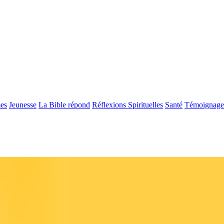
es
Jeunesse
La Bible répond
Réflexions Spirituelles
Santé
Témoignage