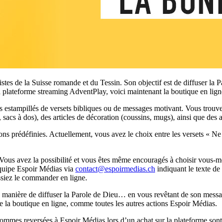
istes de la Suisse romande et du Tessin. Son objectif est de diffuser la
a plateforme streaming AdventPlay, voici maintenant la boutique en lign
estampillés de versets bibliques ou de messages motivant. Vous trouverez 
acs à dos), des articles de décoration (coussins, mugs), ainsi que des a
prédéfinies. Actuellement, vous avez le choix entre les versets « Ne crai
Vous avez la possibilité et vous êtes même encouragés à choisir vous-mê
’équipe Espoir Médias via
contact@espoirmedias.ch
indiquant le texte de 
issiez le commander en ligne.
anière de diffuser la Parole de Dieu… en vous revêtant de son message 
de la boutique en ligne, comme toutes les autres actions Espoir Médias.
 sommes reversées à Espoir Médias lors d’un achat sur la plateforme sont