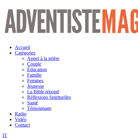
Aller
au
contenu
Accueil
Catégories
Appel à la prière
Couple
Éducation
Famille
Femmes
Jeunesse
La Bible répond
Réflexions Spirituelles
Santé
Témoignage
Radio
Vidéo
Contact
IT