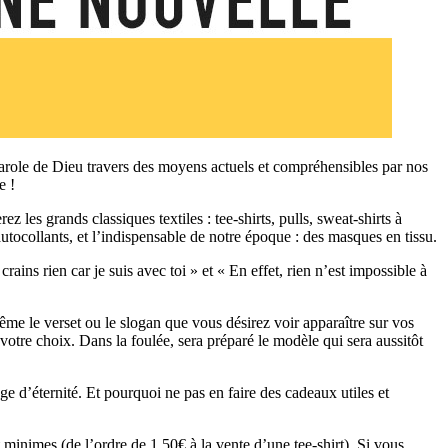
 Parole de Dieu travers des moyens actuels et compréhensibles par nos
e !
les grands classiques textiles : tee-shirts, pulls, sweat-shirts à
utocollants, et l’indispensable de notre époque : des masques en tissu.
ns rien car je suis avec toi » et « En effet, rien n’est impossible à
me le verset ou le slogan que vous désirez voir apparaître sur vos
votre choix. Dans la foulée, sera préparé le modèle qui sera aussitôt
d’éternité. Et pourquoi ne pas en faire des cadeaux utiles et
 minimes (de l’ordre de 1,50€ à la vente d’une tee-shirt). Si vous