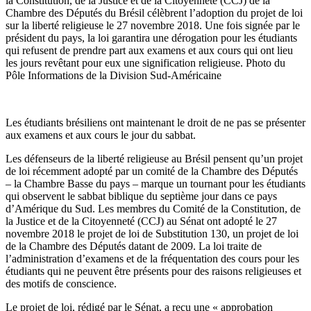
la Constitution, de la Justice et de la Citoyenneté (CCJ) de la
Chambre des Députés du Brésil célèbrent l’adoption du projet de loi
sur la liberté religieuse le 27 novembre 2018. Une fois signée par le
président du pays, la loi garantira une dérogation pour les étudiants
qui refusent de prendre part aux examens et aux cours qui ont lieu
les jours revêtant pour eux une signification religieuse. Photo du
Pôle Informations de la Division Sud-Américaine
Les étudiants brésiliens ont maintenant le droit de ne pas se présenter
aux examens et aux cours le jour du sabbat.
L
es défenseurs de la liberté religieuse au Brésil pensent qu’un projet
de loi récemment adopté par un comité de la Chambre des Députés
– la Chambre Basse du pays – marque un tournant pour les étudiants
qui observent le sabbat biblique du septième jour dans ce pays
d’Amérique du Sud. Les membres du Comité de la Constitution, de
la Justice et de la Citoyenneté (CCJ) au Sénat ont adopté le 27
novembre 2018 le projet de loi de Substitution 130, un projet de loi
de la Chambre des Députés datant de 2009. La loi traite de
l’administration d’examens et de la fréquentation des cours pour les
étudiants qui ne peuvent être présents pour des raisons religieuses et
des motifs de conscience.
Le projet de loi, rédigé par le Sénat, a reçu une « approbation