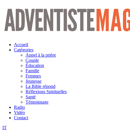
Aller
au
contenu
Accueil
Catégories
Appel à la prière
Couple
Éducation
Famille
Femmes
Jeunesse
La Bible répond
Réflexions Spirituelles
Santé
Témoignage
Radio
Vidéo
Contact
IT