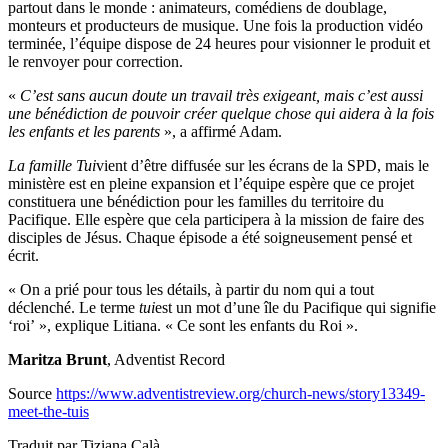
partout dans le monde : animateurs, comédiens de doublage,
monteurs et producteurs de musique. Une fois la production vidéo
terminée, l’équipe dispose de 24 heures pour visionner le produit et
le renvoyer pour correction.
«
C’est sans aucun doute un travail très exigeant, mais c’est aussi
une bénédiction de pouvoir créer quelque chose qui aidera à la fois
les enfants et les parents
», a affirmé Adam.
La famille Tui
vient d’être diffusée sur les écrans de la SPD, mais le
ministère est en pleine expansion et l’équipe espère que ce projet
constituera une bénédiction pour les familles du territoire du
Pacifique. Elle espère que cela participera à la mission de faire des
disciples de Jésus. Chaque épisode a été soigneusement pensé et
écrit.
« On a prié pour tous les détails, à partir du nom qui a tout
déclenché. Le terme
tui
est un mot d’une île du Pacifique qui signifie
‘roi’ », explique Litiana. « Ce sont les enfants du Roi ».
Maritza Brunt
, Adventist Record
Source
https://www.adventistreview.org/church-news/story13349-
meet-the-tuis
Traduit par Tiziana Calà