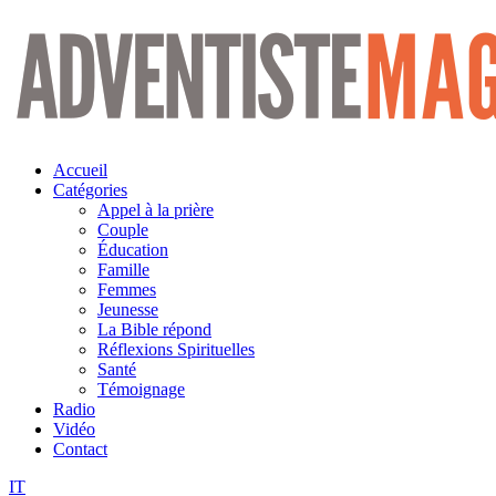
Aller
au
contenu
Accueil
Catégories
Appel à la prière
Couple
Éducation
Famille
Femmes
Jeunesse
La Bible répond
Réflexions Spirituelles
Santé
Témoignage
Radio
Vidéo
Contact
IT