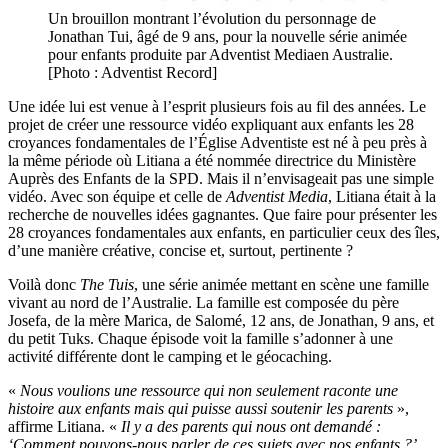
Un brouillon montrant l’évolution du personnage de
Jonathan Tui, âgé de 9 ans, pour la nouvelle série animée
pour enfants produite par Adventist Mediaen Australie.
[Photo : Adventist Record]
Une idée lui est venue à l’esprit plusieurs fois au fil des années. Le
projet de créer une ressource vidéo expliquant aux enfants les 28
croyances fondamentales de l’Église Adventiste est né à peu près à
la même période où Litiana a été nommée directrice du Ministère
Auprès des Enfants de la SPD. Mais il n’envisageait pas une simple
vidéo. Avec son équipe et celle de
Adventist Media
, Litiana était à la
recherche de nouvelles idées gagnantes. Que faire pour présenter les
28 croyances fondamentales aux enfants, en particulier ceux des îles,
d’une manière créative, concise et, surtout, pertinente ?
Voilà donc
The Tuis
, une série animée mettant en scène une famille
vivant au nord de l’Australie. La famille est composée du père
Josefa, de la mère Marica, de Salomé, 12 ans, de Jonathan, 9 ans, et
du petit Tuks. Chaque épisode voit la famille s’adonner à une
activité différente dont le camping et le géocaching.
«
Nous voulions une ressource qui non seulement raconte une
histoire aux enfants mais qui puisse aussi soutenir les parents
»,
affirme Litiana. «
Il y a des parents qui nous ont demandé :
‘Comment pouvons-nous parler de ces sujets avec nos enfants ?’