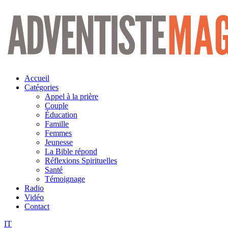
Aller
au
contenu
Accueil
Catégories
Appel à la prière
Couple
Éducation
Famille
Femmes
Jeunesse
La Bible répond
Réflexions Spirituelles
Santé
Témoignage
Radio
Vidéo
Contact
IT