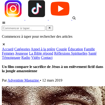
Commencez à taper pour rechercher des articles
Accueil
Catégories
Appel à la prière
Couple
Éducation
Famille
Femmes
Jeunesse
La Bible répond
Réflexions Spirituelles
Santé
Témoignage
Radio
Vidéo
Contact
Un film compare le sacrifice de Jésus à un enlèvement fictif dans
la jungle amazonienne
Par
Adventiste Magazine
•
12 mars 2019