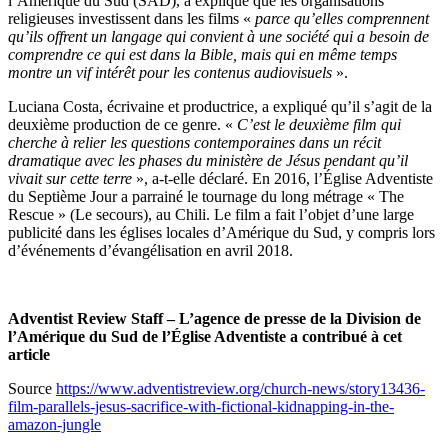
l’Amérique du Sud (SAD), a expliqué que les organisations
religieuses investissent dans les films «
parce qu’elles comprennent
qu’ils offrent un langage qui convient à une société qui a besoin de
comprendre ce qui est dans la Bible, mais qui en même temps
montre un vif intérêt pour les contenus audiovisuels
».
Luciana Costa, écrivaine et productrice, a expliqué qu’il s’agit de la
deuxième production de ce genre. «
C’est le deuxième film qui
cherche à relier les questions contemporaines dans un récit
dramatique avec les phases du ministère de Jésus pendant qu’il
vivait sur cette terre
», a-t-elle déclaré. En 2016, l’Église Adventiste
du Septième Jour a parrainé le tournage du long métrage « The
Rescue » (Le secours), au Chili. Le film a fait l’objet d’une large
publicité dans les églises locales d’Amérique du Sud, y compris lors
d’événements d’évangélisation en avril 2018.
Adventist Review Staff – L’agence de presse de la Division de
l’Amérique du Sud de l’Église Adventiste a contribué à cet
article
Source
https://www.adventistreview.org/church-news/story13436-
film-parallels-jesus-sacrifice-with-fictional-kidnapping-in-the-
amazon-jungle