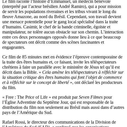
Le film raconte l’histoire d’Emmanuel, un médecin bénévole
(interprété par l’acteur brésilien André Ramiro), qui a pour mission
de servir les populations riveraines et les tribus vivant le long du
fleuve Amazone, au nord du Brésil. Cependant, son travail devient
une menace potentielle pour le gang local spécialisé dans la traite
d’humains. Casimir, le chef de la bande criminelle, égoïste et
manipulateur, ne tolère aucun obstacle sur son chemin. L’interaction
entre ces deux personnages opposés donne lieu à ce que beaucoup
de spectateurs ont décrit comme des scènes fascinantes et
engageantes.
Ce film de 85 minutes met en évidence l’épreuve contemporaine de
la traite des êtres humains et, ce faisant, invite les téléspectateurs
chrétiens à faire un parallèle avec le ministère de Jésus tel qu’il est
décrit dans la Bible. «
Cela amène les téléspectateurs à réfléchir sur
la situation critique des êtres humains qui font l’objet de commerce
et à réfléchir sur le concept de liberté
», ont déclaré les producteurs
du film.
« Free : The Price of Life » est produit par
Seven Filmes
pour
l’Église Adventiste du Septième Jour, qui est responsable de la
distribution du film non seulement au Brésil mais aussi dans d’autres
pays de l’Amérique du Sud.
Rafael Rossi, le directeur des communications de la Division de