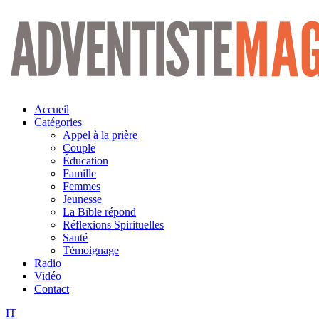
Aller
au
contenu
Accueil
Catégories
Appel à la prière
Couple
Éducation
Famille
Femmes
Jeunesse
La Bible répond
Réflexions Spirituelles
Santé
Témoignage
Radio
Vidéo
Contact
IT