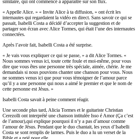
similaire, qui ont commencé à apparaître sur son flux.
« Appelle Alice. » « Invite Alice à ta diffusion, » ont écrit les
internautes qui regardaient la vidéo en direct. Sans savoir ce qui se
passait, Isabelli Costa a décidé d’accepter la suggestion et de
partager son écran avec Alice Tormes, qui était l’une des internautes
connectées.
Après l’avoir fait, Isabelli Costa a été surprise.
« Je vais vous expliquer ce qui se passe, » a dit Alice Tormes. «
Nous sommes venus ici, toute cette foule et moi-même, pour vous
dire que vous êtes une personne très spéciale, aimée, chérie. Je me
demandais si nous pouvions chanter une chanson pour vous. Nous
ne sommes venus ici que pour vous témoigner de l’amour parce
qu’il y a une personne qui nous a aimé le premier et que le nom de
cette personne est Jésus. »
Isabelli Costa savait à peine comment réagir.
Une seconde plus tard, Alicia Tormes et le guitariste Christian
Cerezolli ont interprété une chanson intitulée Isso é Amor (Ça c’est
de l’amour),qui explique pourquoi il n’y a pas d’amour comme
l’amour de Jésus. Pendant que le duo chantait, les yeux d’Isabelli
Costa se sont remplis de larmes. Puis le duo a lu un verset de la
Bible et a prié pour elle.