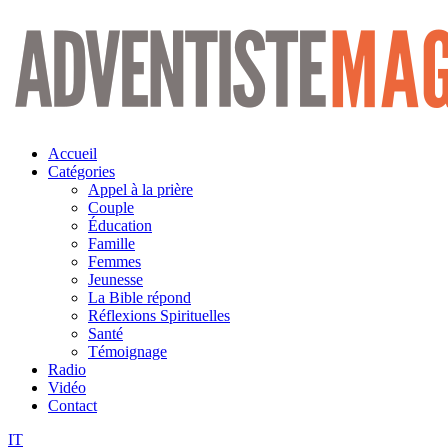
Aller
au
contenu
Accueil
Catégories
Appel à la prière
Couple
Éducation
Famille
Femmes
Jeunesse
La Bible répond
Réflexions Spirituelles
Santé
Témoignage
Radio
Vidéo
Contact
IT