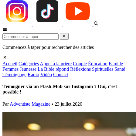
Commencez à taper pour rechercher des articles
Accueil
Catégories
Appel à la prière
Couple
Éducation
Famille
Femmes
Jeunesse
La Bible répond
Réflexions Spirituelles
Santé
Témoignage
Radio
Vidéo
Contact
Témoigner via un Flash-Mob sur Instagram ? Oui, c’est
possible !
Par
Adventiste Magazine
•
23 juillet 2020