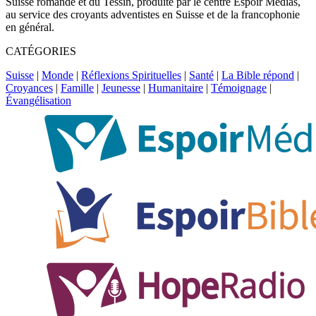
Suisse romande et du Tessin, produite par le centre Espoir Médias,
au service des croyants adventistes en Suisse et de la francophonie
en général.
CATÉGORIES
Suisse
|
Monde
|
Réflexions Spirituelles
|
Santé
|
La Bible répond
|
Croyances
|
Famille
|
Jeunesse
|
Humanitaire
|
Témoignage
|
Évangélisation