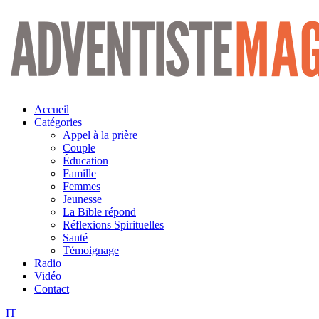
Aller
au
contenu
Accueil
Catégories
Appel à la prière
Couple
Éducation
Famille
Femmes
Jeunesse
La Bible répond
Réflexions Spirituelles
Santé
Témoignage
Radio
Vidéo
Contact
IT