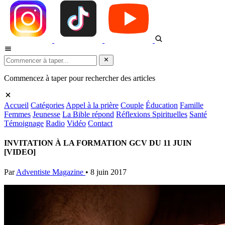
Commencez à taper pour rechercher des articles
Accueil
Catégories
Appel à la prière
Couple
Éducation
Famille
Femmes
Jeunesse
La Bible répond
Réflexions Spirituelles
Santé
Témoignage
Radio
Vidéo
Contact
INVITATION À LA FORMATION GCV DU 11 JUIN
[VIDEO]
Par
Adventiste Magazine
•
8 juin 2017