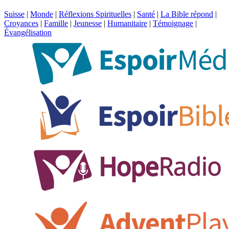
Suisse
|
Monde
|
Réflexions Spirituelles
|
Santé
|
La Bible répond
|
Croyances
|
Famille
|
Jeunesse
|
Humanitaire
|
Témoignage
|
Évangélisation