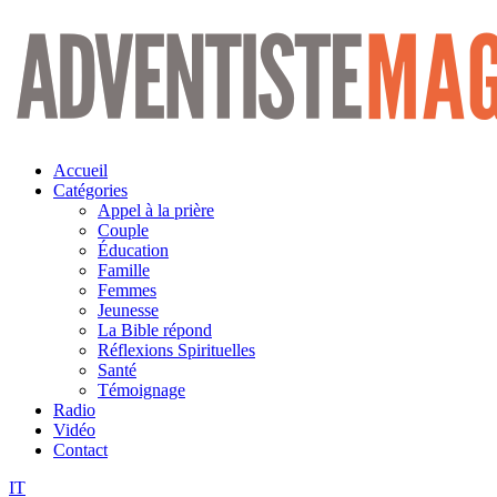
Aller
au
contenu
Accueil
Catégories
Appel à la prière
Couple
Éducation
Famille
Femmes
Jeunesse
La Bible répond
Réflexions Spirituelles
Santé
Témoignage
Radio
Vidéo
Contact
IT