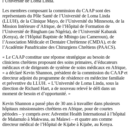
l’Université de Loma Linda.
Les membres composant la commission du CAAP sont des
représentants du Pôle Santé de l’Université de Loma Linda
(LLUH), de la Clinique Mayo, de l’Université du Minnesota, de la
Mission Intérieure d’Afrique, de l’Hôpital de Formation de
l’Université de Bingham (au Nigéria), de l’Université Kabarak
(Kenya), de l’Hôpital Baptiste de Mbingo (au Cameroun), de
l’Association Médicale et Dentaire Chrétienne (CMDA), et de
l’Académie Panafricaine des Chirurgiens Chrétiens (PAACS).
« Le CAAP constitue une réponse stratégique au besoin de
cliniciens chrétiens proposant des soins primaires, d’éducateurs
médicaux et de dirigeants de système de soins médicaux en Afrique,
» a déclaré Kevin Shannon, président de la commission du CAAP et
directeur adjoint du programme de résidence en médecine familiale
et préventive du LLUH. « L’Université de Loma Linda, sous la
direction de Richard Hart, a de nouveau relevé le défi dans un
moment de besoin et d’opportunité. »
Kevin Shannon a passé plus de 30 ans à travailler dans plusieurs
hôpitaux missionnaires chrétiens en Afrique, pour de courtes
périodes – y compris avec Adventist Health International à l’hôpital
de Malamulo à Makwasa, au Malawi – et quatre ans comme
directeur médical de l’Hôpital de Kijabe à Kijabe, au Kenya.