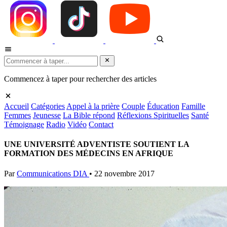
Commencez à taper pour rechercher des articles
Accueil
Catégories
Appel à la prière
Couple
Éducation
Famille
Femmes
Jeunesse
La Bible répond
Réflexions Spirituelles
Santé
Témoignage
Radio
Vidéo
Contact
UNE UNIVERSITÉ ADVENTISTE SOUTIENT LA
FORMATION DES MÉDECINS EN AFRIQUE
Par
Communications DIA
•
22 novembre 2017